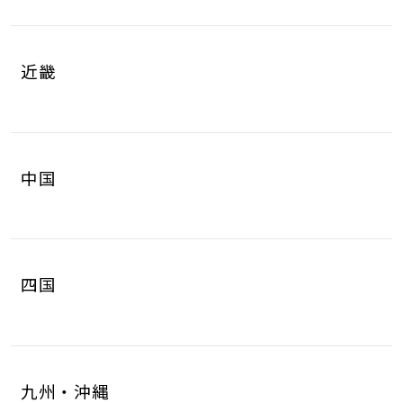
岐阜県
静岡県
4
8
山梨県
長野県
2
3
近畿
愛知県
三重県
16
4
滋賀県
京都府
3
4
中国
大阪府
兵庫県
14
14
鳥取県
島根県
2
0
奈良県
和歌山県
2
3
四国
岡山県
広島県
4
5
徳島県
香川県
2
3
山口県
8
九州・沖縄