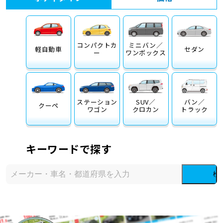
コンパクトカ
ミニバン／
軽自動車
セダン
ー
ワンボックス
ステーション
SUV／
バン／
クーペ
ワゴン
クロカン
トラック
キーワードで探す
検