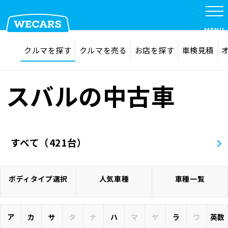
MENU
探す
お気に入り
クルマを探す
クルマを売る
お店を探す
車検見積
在庫検索
サイト内検索
クルマを探す
検索
スバルの中古車
クルマを売る
すべて（421台）
お店を探す
ボディタイプ選択
人気車種
車種一覧
車検見積
ア
カ
サ
タ
ナ
ハ
マ
ヤ
ラ
ワ
英数