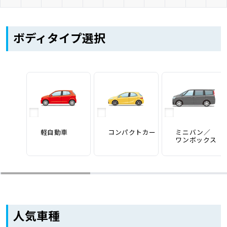
車検サービス トップ
オイル交換・点検・整備予約
ボディタイプ選択
車検料金・メニュー
お役立ち情報
品質管理とサポート体制
お問い合わせ
企業情報
採用情報
軽自動車
コンパクトカー
ミニバン／
ワンボックス
0120-733-500
人気車種