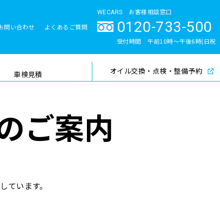
WECARS お客様相談窓口
0120-733-500
お問い合わせ
よくあるご質問
とサポート体制
受付時間 午前10時〜午後6時(日祝
除く)
オイル交換・点検・整備予約
検索
車検見積
てのご案内
供しています。