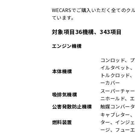
WECARSでご購入いただく全てのク
ています。
対象項目36機構、343項目
エンジン機構
コンロッド、プ
イルタペット、
本体機構
トルクロッド
ーカバー
スーパーチャー
吸排気機構
ニホールド、エ
公害発散防止機構
触媒コンバータ
キャブレター、
燃料装置
ター、インジ
ージ、フュー