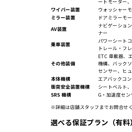
ートモーター
ワイパー装置
ウォッシャーモ
ミラー装置
ドアミラーモー
ナビゲーション
AV装置
ナー
パワーシート
乗車装置
トレール・フ
ETC 車載器
その他装備
機構、バック
センサー、ヒ
本体機構
エアバックコン
衝突安全装置機構
シートベルト
SRS 機構
G・加速度セン
※詳細は店舗スタッフまでお問合せ
選べる保証プラン（有料