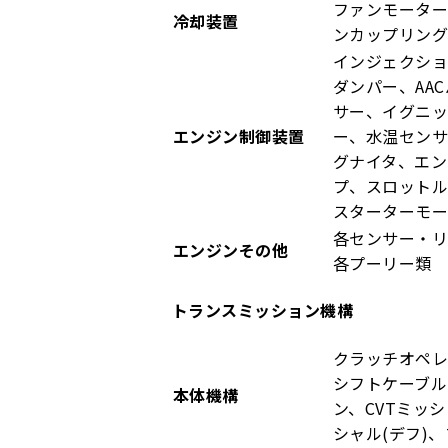
ファンモータ
冷却装置
ンカップリング
インジェクショ
ダンパー、AA
サー、イグニ
エンジン制御装置
ー、水温センサ
グナイタ、エン
プ、スロット
スターターモ
各センサー・
エンジンその他
各プーリー類
トランスミッション機構
クラッチオペレ
シフトケーブル
本体機構
ン、CVTミッ
シャル(デフ)