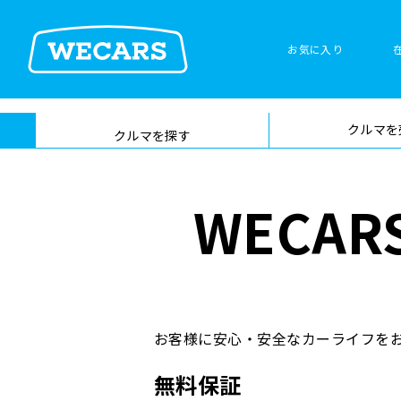
お気に入り
車検サービス トップ
クルマを
在庫検索
サイト内検
クルマを探す
索
WECA
お客様に安心・安全なカーライフをお
無料保証