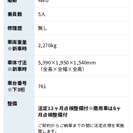
乗員数
5人
修理歴
無し
車両重量
2,270kg
※新車時
車体寸法
5,390×1,950×1,540mm
※新車時
（全長×全幅×全高）
車台番号
761
※下3桁
整備
法定12ヶ月点検整備付※商用車は6ヶ
月点検整備付
ご契約からご納車までの間に法定点検を実施
致します。