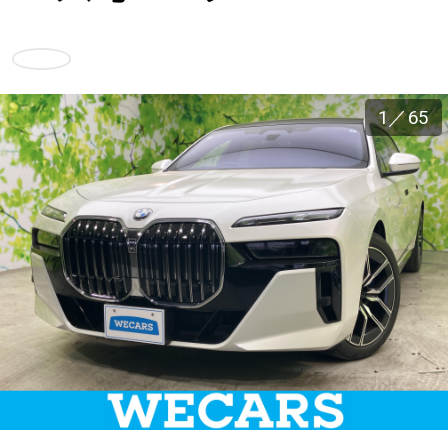
車検サービス トップ
オイル交換・点検・整備予約
お気に入り
車検料金・メニュー
お役立ち情報
1
／
65
品質管理とサポート体制
お問い合わせ
企業情報
採用情報
0120-733-500