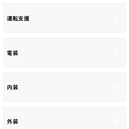
ABS
横滑り防止システム
運転支援
車線逸脱防止支援シス
衝突被害軽減システム
テム
誤発進抑制制御機能
衝突安全ボディ
クルーズコントロール
パーキングアシスト
電装
コーナーセンサー
ブラインドスポットモ
レーンアシスト
ニター
ETC
純正 ナビ
内装
USB入力端子
HDMI接続
フルレザーシート
前席パワーシート
外装