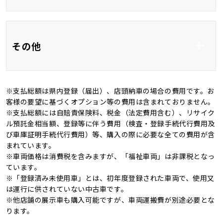
全席シートヒーター
オットマン
ベンチシート
3列シート
フルエアロ
サンルーフ
その他
フルフラット
電動リアゲート
全周囲カメラ
ＬＥＤ
オートマチックハイビ
※支払総額は県内登録（届出）、店頭納車の場合の費用です。お
ーム
記録簿
4WD
客様の要望に基づくオプション等の費用は含まれておりません。
※支払総額には自賠責保険料、税金（法定費用含む）、リサイク
オートライト
キャンピングカー
ル預託金相当額、登録等に伴う費用（検査・登録手続代行費用及
び車庫証明手続代行費用）等、購入の際に必要な全ての費用が含
まれています。
※車両価格は消費税を含みますが、「福祉車両」は非課税となっ
ています。
※「登録済み未使用車」とは、初年度登録された車両で、使用又
は運行に供されていない中古車です。
※他店舗の展示車も購入可能ですが、車両運搬費が別途必要とな
ります。