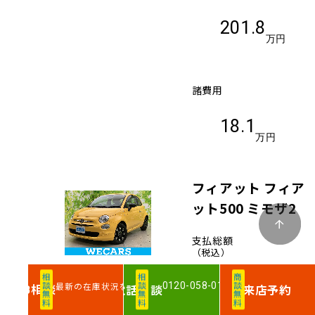
201.8
万円
諸費用
18.1
万円
フィアット フィア
ット500 ミモザ2
支払総額
（税込）
相談無料
相談無料
商談無料
0120-058-011
最新の在庫状況を確認
相談
電話
相談
来店予約
WEB
251
.9