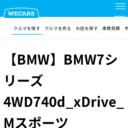
特集
MENU
探す
お気に入り
クルマを探す
クルマを売る
お店を探す
車検見積
在庫検索
サイト内検索
クルマを探す
検索
【BMW】BMW7シ
クルマを売る
リーズ
お店を探す
4WD740d_xDrive_
車検見積
Mスポーツ