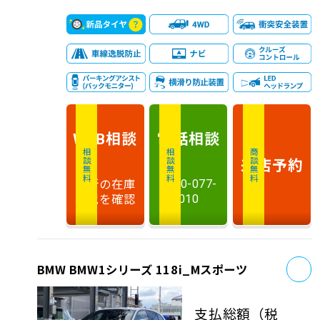
相談
電話
相談
WEB
相談無料
相談無料
商談無料
来店予約
最新の在庫
0120-077-
状況を確認
010
お
BMW BMW1シリーズ 118i_Mスポーツ
支払総額
（税