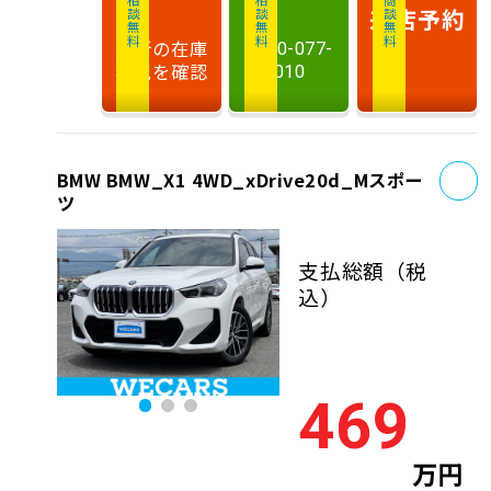
相談無料
相談無料
商談無料
来店予約
最新の在庫
0120-077-
状況を確認
010
お
BMW BMW_X1 4WD_xDrive20d_Mスポー
ツ
支払総額
（税
込）
469
万円