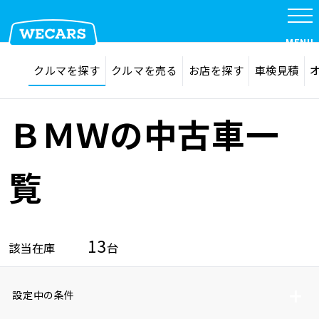
MENU
探す
お気に入り
クルマを探す
クルマを売る
お店を探す
車検見積
在庫検索
サイト内検索
クルマを探す
検索
ＢＭＷの中古車一
クルマを売る
覧
お店を探す
13
該当在庫
台
車検見積
設定中の条件