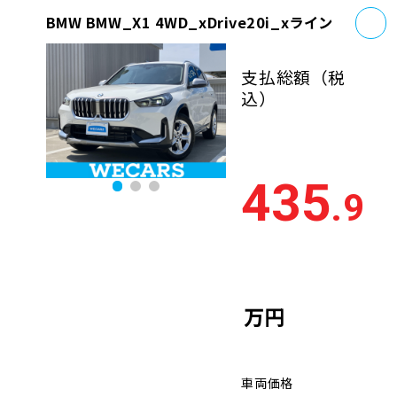
お
BMW BMW_X1 4WD_xDrive20i_xライン
支払総額
（税
込）
435
.9
万円
車両価格