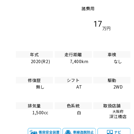
諸費用
17
万円
年式
走行距離
車検
2020(R2)
7,400km
なし
修復歴
シフト
駆動
無し
AT
2WD
排気量
色系統
取扱店舗
大阪府
1,500cc
白
深江橋店