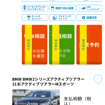
相談
電話
相談
WEB
相談無料
相談無料
商談無料
来店予約
最新の在庫
0120-378-
状況を確認
710
お
BMW BMW2シリーズアクティブツアラー
218iアクティブツアラーMスポーツ
支払総額
（税
込）