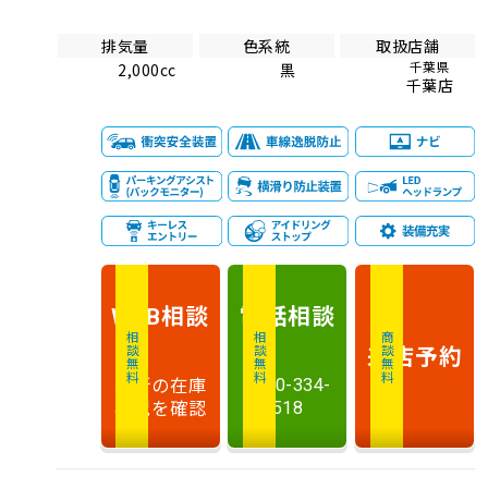
排気量
色系統
取扱店舗
千葉県
2,000cc
黒
千葉店
相談
電話
相談
WEB
相談無料
相談無料
商談無料
来店予約
最新の在庫
0120-334-
状況を確認
518