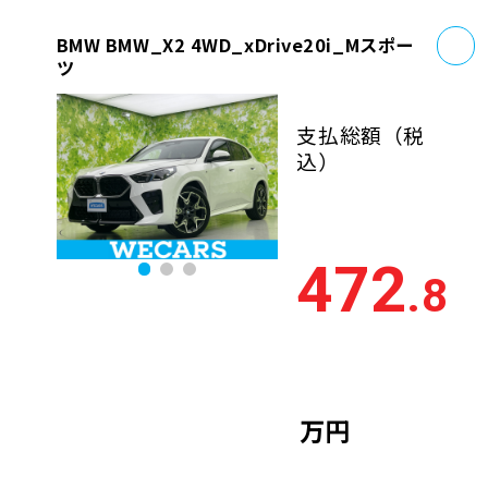
お
BMW BMW_X2 4WD_xDrive20i_Mスポー
ツ
支払総額
（税
込）
472
.8
万円