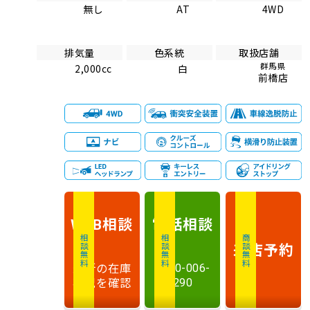
無し
AT
4WD
排気量
色系統
取扱店舗
群馬県
2,000cc
白
前橋店
相談
電話
相談
WEB
相談無料
相談無料
商談無料
来店予約
最新の在庫
0120-006-
状況を確認
290