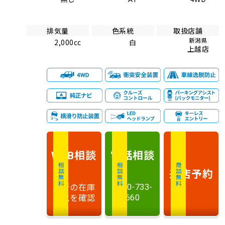
排気量
色系統
取扱店舗
新潟県
2,000cc
白
上越店
相談
電話
相談
WEB
相談無料
相談無料
商談無料
来店予約
最新の在庫
0120-733-
状況を確認
660