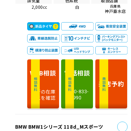
排気量
色系統
取扱店舗
兵庫県
2,000cc
白
神戸垂水店
相談
電話
相談
WEB
相談無料
相談無料
商談無料
来店予約
最新の在庫
0120-833-
状況を確認
990
お
BMW BMW1シリーズ 118d_Mスポーツ