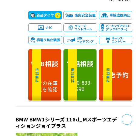
相談
電話
相談
WEB
相談無料
相談無料
商談無料
来店予約
最新の在庫
0120-833-
状況を確認
990
お
BMW BMW1シリーズ 118d_Mスポーツエデ
ィションジョイプラス