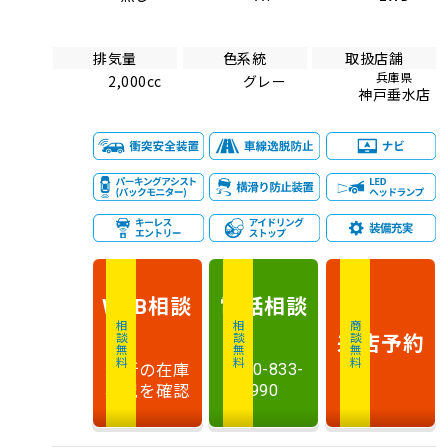
排気量
色系統
取扱店舗
兵庫県
2,000cc
グレー
神戸垂水店
相談
電話
相談
WEB
相談無料
相談無料
商談無料
来店予約
最新の在庫
0120-833-
状況を確認
990