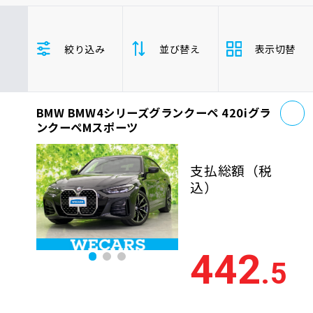
車検サービス トップ
オイル交換・点検・整備予約
ＢＭＷ
絞り込み
並び替え
表示切替
車検料金・メニュー
お役立ち情報
お
品質管理とサポート体制
BMW BMW4シリーズグランクーペ 420iグラ
支払総
お問い合わせ
安い順
高い
ンクーペMスポーツ
額
年式
新しい順
古い
支払総額
（税
企業情報
採用情報
込）
走行距
少ない順
多い
離
排気量
大きい順
小さ
442
0120-733-500
.5
車検残
多い順
少な