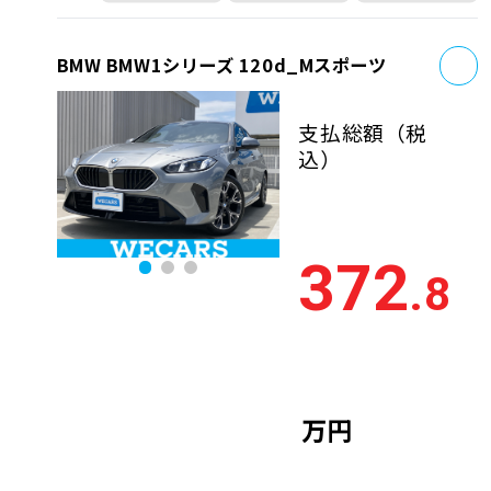
お
BMW BMW1シリーズ 120d_Mスポーツ
支払総額
（税
込）
372
.8
万円