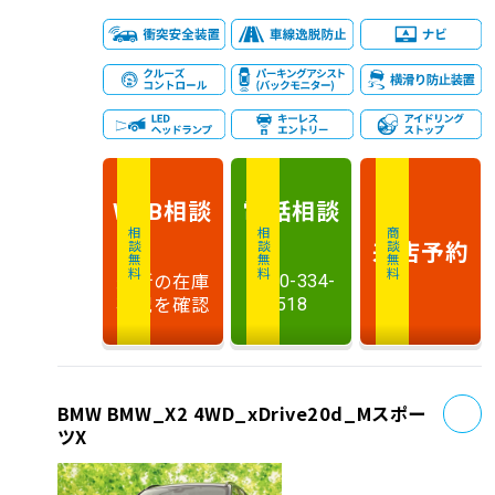
相談
電話
相談
WEB
相談無料
相談無料
商談無料
来店予約
最新の在庫
0120-334-
状況を確認
518
お
BMW BMW_X2 4WD_xDrive20d_Mスポー
ツX