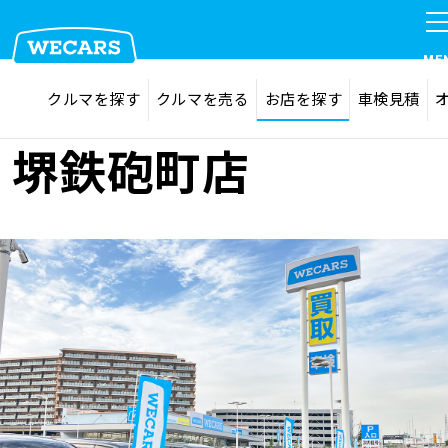
ME
探す
お気に入り
クルマを探す
クルマを売る
お店を探す
車検見積
在庫検索
サイト内検索
クルマを探す
堺鉄砲町店
検索
クルマを売る
お店を探す
車検見積