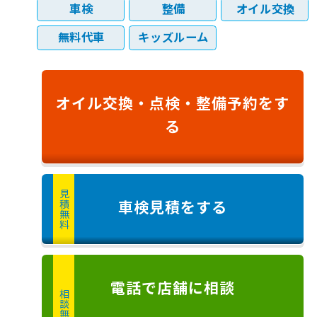
車検
整備
オイル交換
無料代車
キッズルーム
オイル交換・
点検・
整備予約
をす
る
見積無料
車検見積
をする
電話
で店舗に
相談
相談無料