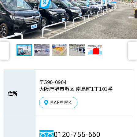
車検サービス トップ
オイル交換・点検・整備予約
車検料金・メニュー
お役立ち情報
前
次
品質管理とサポート体制
お問い合わせ
へ
へ
企業情報
採用情報
〒590-0904
大阪府堺市堺区 南島町1丁101番
住所
MAPを開く
0120-733-500
0120-755-660