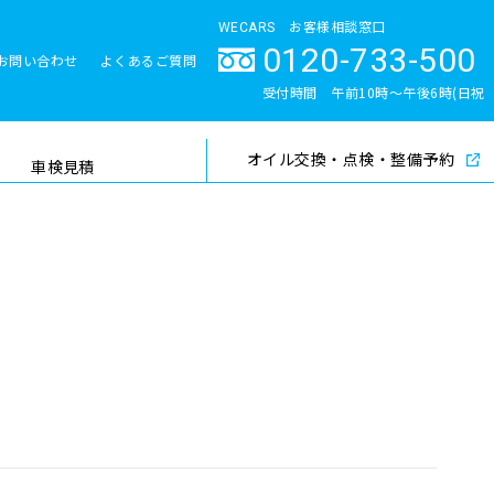
WECARS お客様相談窓口
0120-733-500
お問い合わせ
よくあるご質問
とサポート体制
受付時間 午前10時〜午後6時(日祝
除く)
オイル交換・点検・整備予約
検索
車検見積