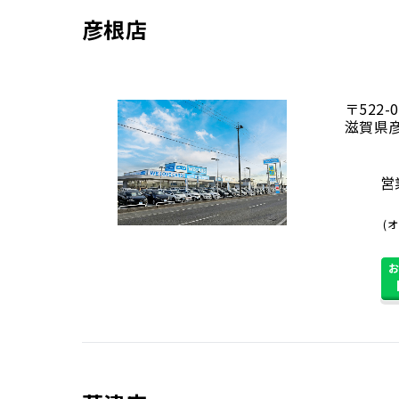
彦根店
〒522-0
滋賀県彦
営業
(オ