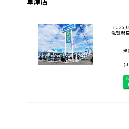
草津店
〒525-0
滋賀県草
営業
(オ