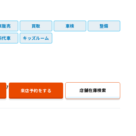
車販売
買取
車検
整備
料代車
キッズルーム
077-567-7700
店舗在庫検索
来店予約
をする