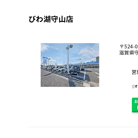
びわ湖守山店
〒524-0
滋賀県守
営業
(オ