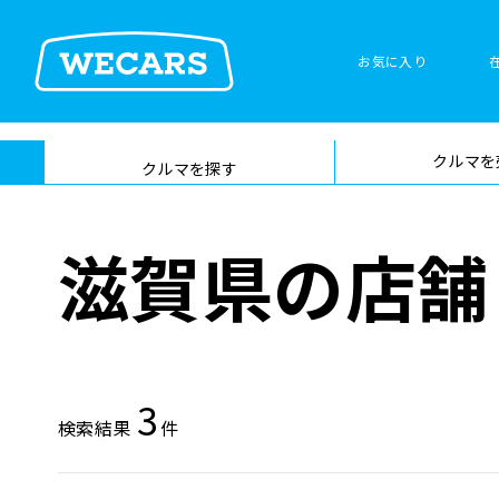
お気に入り
車検サービス トップ
クルマを
在庫検索
サイト内検
クルマを探す
索
滋賀県の店舗
3
検索結果
件