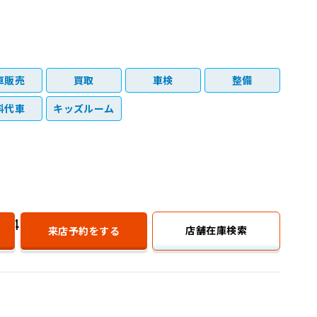
車販売
買取
車検
整備
料代車
キッズルーム
0749-28-8884
店舗在庫検索
来店予約
をする