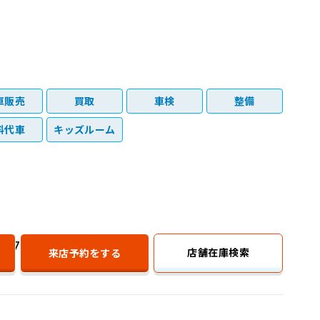
車販売
買取
車検
整備
料代車
キッズルーム
077-585-8708
店舗在庫検索
来店予約
をする