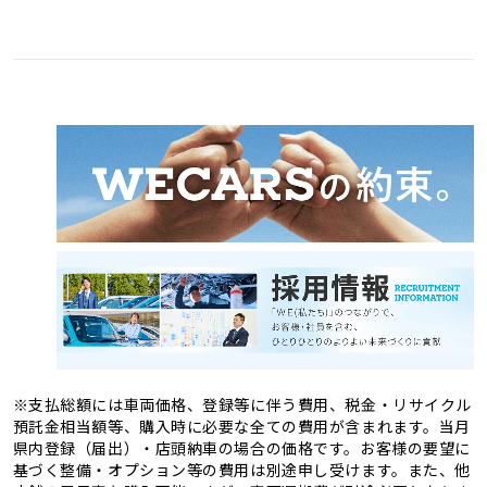
愛媛県
高知県
3
1
福岡県
佐賀県
11
4
熊本県
大分県
4
2
長崎県
宮崎県
2
3
鹿児島県
沖縄県
2
1
※支払総額には車両価格、登録等に伴う費用、税金・リサイクル
預託金相当額等、購入時に必要な全ての費用が含まれます。当月
県内登録（届出）・店頭納車の場合の価格です。お客様の要望に
基づく整備・オプション等の費用は別途申し受けます。また、他