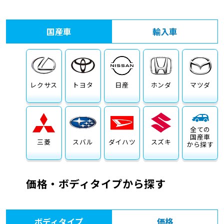
車検サービス トップ
オイル交換・点検・整備予約
国産車
輸入車
車検料金・メニュー
お役立ち情報
品質管理とサポート体制
お問い合わせ
レクサス
トヨタ
日産
ホンダ
マツダ
全ての
国産車
三菱
スバル
ダイハツ
スズキ
から探す
価格・ボディタイプから探す
ボディタイプ
価格