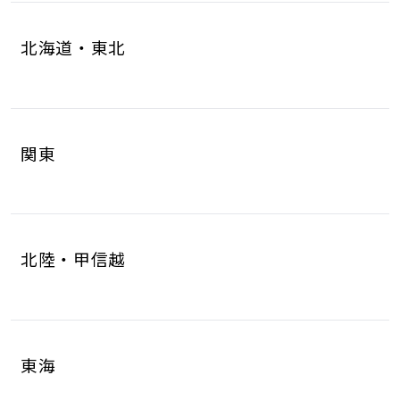
北海道・東北
北海道
青森県
4
1
関東
岩手県
宮城県
1
6
茨城県
栃木県
8
6
秋田県
山形県
1
1
北陸・甲信越
群馬県
埼玉県
5
17
福島県
2
新潟県
富山県
5
2
千葉県
東京都
10
17
東海
石川県
福井県
2
2
神奈川県
18