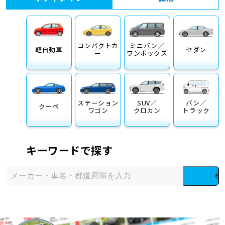
コンパクトカ
ミニバン／
軽自動車
セダン
ー
ワンボックス
ステーション
SUV／
バン／
クーペ
ワゴン
クロカン
トラック
キーワードで探す
検