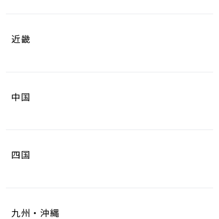
岐阜県
静岡県
4
8
山梨県
長野県
2
3
近畿
愛知県
三重県
16
4
滋賀県
京都府
3
4
中国
大阪府
兵庫県
14
14
鳥取県
島根県
2
0
奈良県
和歌山県
2
3
四国
岡山県
広島県
4
5
徳島県
香川県
2
3
山口県
8
九州・沖縄