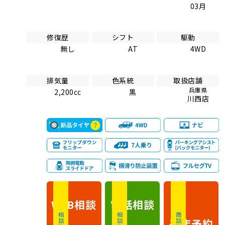
03月
修復歴
シフト
駆動
無し
AT
4WD
排気量
色系統
取扱店舗
兵庫県
2,200cc
黒
川西店
相談
電話
相談
WEB
相談無料
相談無料
商談無料
来店予約