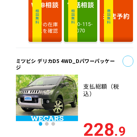
相談
電話
相談
WEB
相談無料
相談無料
商談無料
来店予約
最新の在庫
0120-115-
状況を確認
070
お
ミツビシ デリカD5 4WD_Dパワーパッケー
ジ
支払総額
（税
込）
228
.9