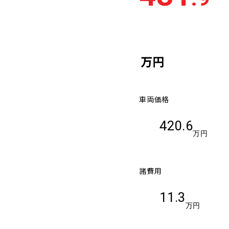
車検残
多い順
少な
万円
車両価格
420.6
万円
諸費用
11.3
万円