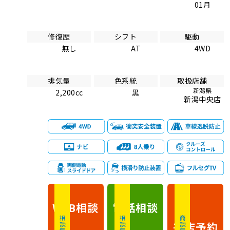
01月
修復歴
シフト
駆動
無し
AT
4WD
排気量
色系統
取扱店舗
新潟県
2,200cc
黒
新潟中央店
相談
電話
相談
WEB
相談無料
相談無料
商談無料
来店予約