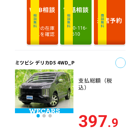
相談
電話
相談
WEB
相談無料
相談無料
商談無料
来店予約
最新の在庫
0120-116-
状況を確認
610
お
ミツビシ デリカD5 4WD_P
支払総額
（税
込）
397
.9