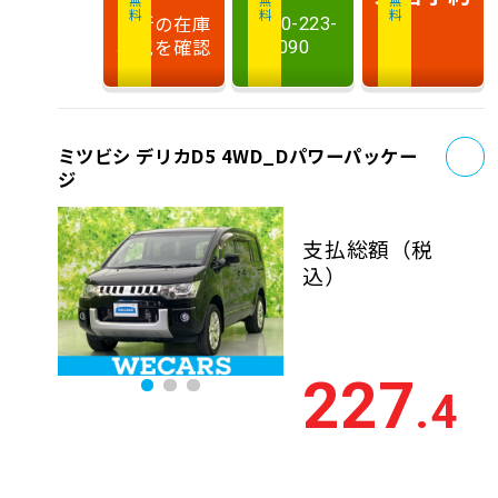
最新の在庫
0120-223-
状況を確認
090
お
ミツビシ デリカD5 4WD_Dパワーパッケー
ジ
支払総額
（税
込）
227
.4