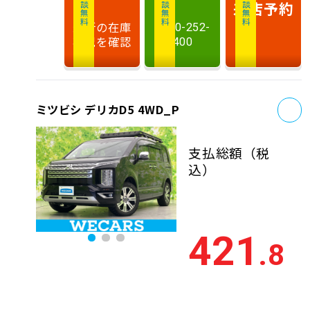
相談無料
相談無料
商談無料
来店予約
最新の在庫
0120-252-
状況を確認
400
お
ミツビシ デリカD5 4WD_P
支払総額
（税
込）
421
.8