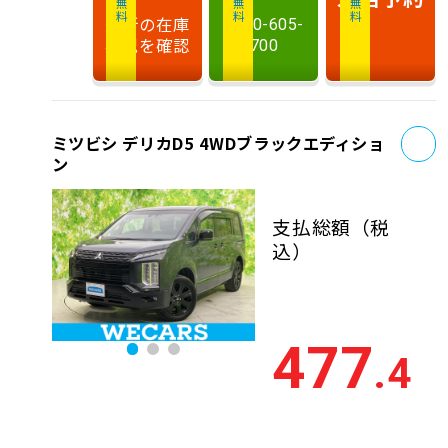
最新の在庫
0120-605-
状況を確認
700
お
ミツビシ デリカD5 4WDブラックエディショ
ン
支払総額
（税
込）
477
.4