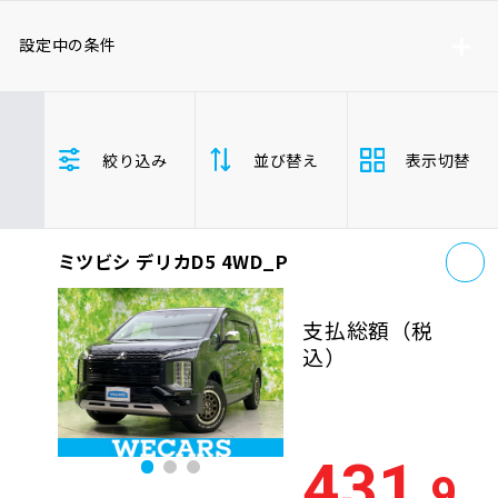
車検サービス トップ
オイル交換・点検・整備予約
設定中の条件
車検料金・メニュー
お役立ち情報
ミツビシ
ミニバン/ワンボックス
絞り込み
並び替え
表示切替
品質管理とサポート体制
お問い合わせ
お
ミツビシ デリカD5 4WD_P
支払総
安い順
高い
企業情報
採用情報
額
支払総額
（税
年式
新しい順
古い
込）
走行距
0120-733-500
少ない順
多い
離
431
.9
排気量
大きい順
小さ