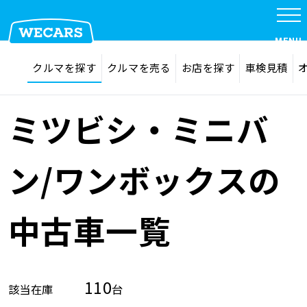
MENU
探す
お気に入り
クルマを探す
クルマを売る
お店を探す
車検見積
在庫検索
サイト内検索
クルマを探す
検索
ミツビシ・ミニバ
クルマを売る
ン/ワンボックスの
お店を探す
中古車一覧
車検見積
110
該当在庫
台