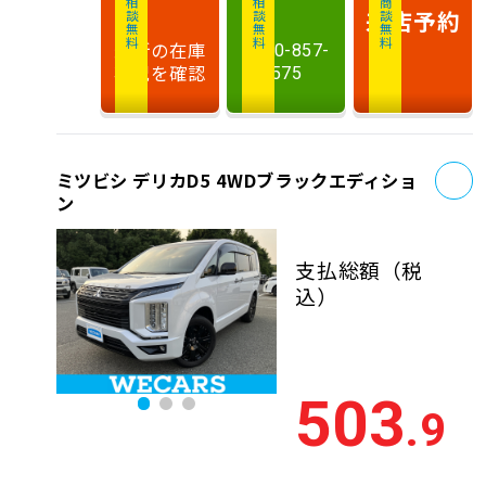
相談無料
相談無料
商談無料
来店予約
最新の在庫
0120-857-
状況を確認
575
お
ミツビシ デリカD5 4WDブラックエディショ
ン
支払総額
（税
込）
503
.9