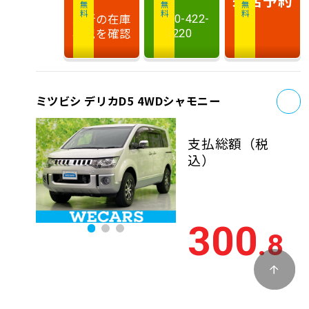
相談無料
相談無料
商談無料
最新の在庫
0120-422-
状況を確認
220
お
ミツビシ デリカD5 4WDシャモニー
支払総額
（税
込）
300
.8