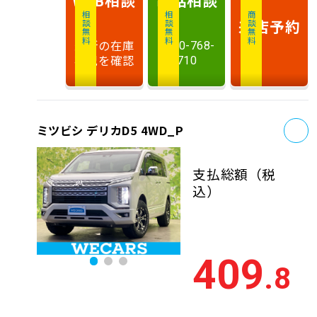
WEB
相談無料
相談無料
商談無料
来店予約
最新の在庫
0120-768-
状況を確認
710
お
ミツビシ デリカD5 4WD_P
支払総額
（税
込）
409
.8