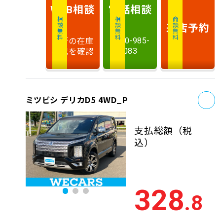
相談
電話
相談
WEB
相談無料
相談無料
商談無料
来店予約
最新の在庫
0120-985-
状況を確認
083
お
ミツビシ デリカD5 4WD_P
支払総額
（税
込）
328
.8