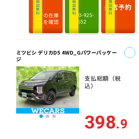
相談無料
相談無料
商談無料
来店予約
最新の在庫
0120-925-
状況を確認
652
お
ミツビシ デリカD5 4WD_Gパワーパッケー
ジ
支払総額
（税
込）
398
.9