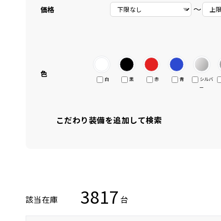
〜
価格
色
白
黒
赤
青
シルバ
ー
こだわり装備を追加して検索
3817
該当在庫
台