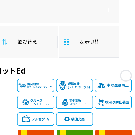
並び替え
表示切替
ットEd
支
お
払
安い順
高い順
総
額
年
新しい順
古い順
式
走
行
少ない順
多い順
距