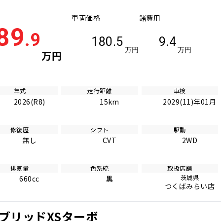
車両価格
諸費用
89
.9
180.5
9.4
万円
万円
万円
年式
走行距離
車検
2026(R8)
15km
2029(11)年01月
修復歴
シフト
駆動
無し
CVT
2WD
排気量
色系統
取扱店舗
茨城県
660cc
黒
つくばみらい店
ブリッドXSターボ