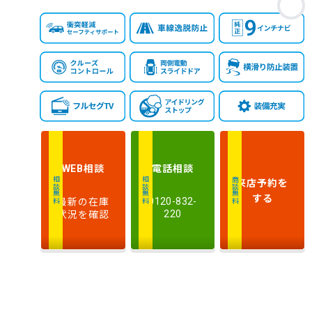
相談
電話
相談
WEB
来店予約
を
相談無料
相談無料
商談無料
する
最新の在庫
0120-832-
状況を確認
220