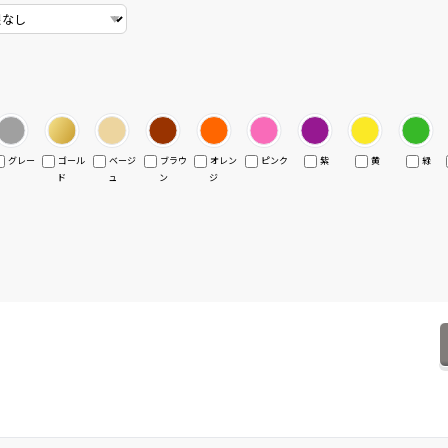
グレー
ゴール
ベージ
ブラウ
オレン
ピンク
紫
黄
緑
ド
ュ
ン
ジ