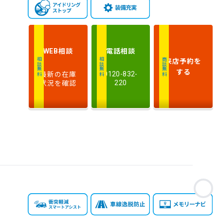
相談
電話
相談
WEB
来店予約
を
相談無料
相談無料
商談無料
する
最新の在庫
0120-832-
状況を確認
220
お