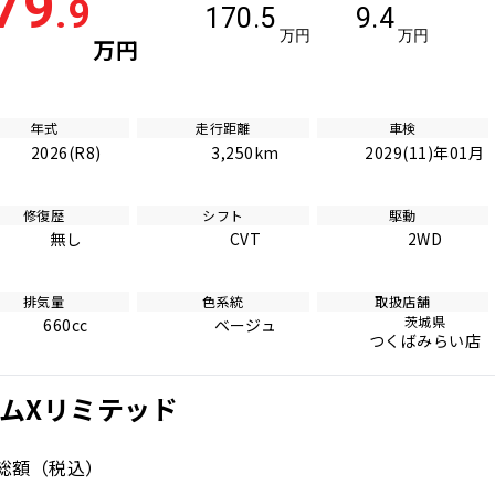
79
.9
170.5
9.4
万円
万円
万円
年式
走行距離
車検
2026(R8)
3,250km
2029(11)年01月
修復歴
シフト
駆動
無し
CVT
2WD
排気量
色系統
取扱店舗
茨城県
660cc
ベージュ
つくばみらい店
タムXリミテッド
総額
（税込）