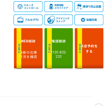
相談
電話
相談
WEB
来店予約
を
相談無料
相談無料
商談無料
する
最新の在庫
0120-832-
状況を確認
220
お