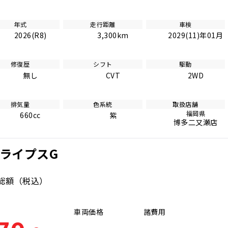
年式
走行距離
車検
2026(R8)
3,300km
2029(11)年01月
修復歴
シフト
駆動
無し
CVT
2WD
排気量
色系統
取扱店舗
福岡県
660cc
紫
博多二又瀬店
トライプスG
総額
（税込）
車両価格
諸費用