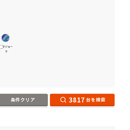
マジョー
ラ
3817
条件クリア
台を検索