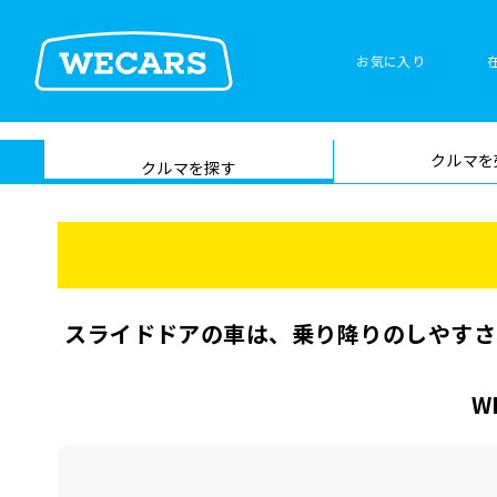
お気に入り
車検サービス トップ
クルマを
在庫検索
サイト内検
クルマを探す
索
スライドドアの車は、乗り降りのしやすさ
W