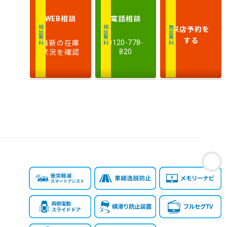
離
相談
電話
相談
WEB
排
来店予約
を
相談無料
相談無料
商談無料
気
大きい順
小さい順
する
最新の在庫
0120-778-
量
状況を確認
820
車
検
多い順
少ない順
残
お