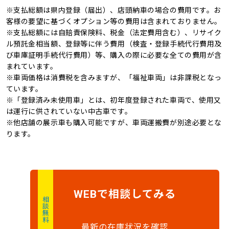
※支払総額は県内登録（届出）、店頭納車の場合の費用です。お
オートマチックハイビ
オートライト
記録簿
4WD
客様の要望に基づくオプション等の費用は含まれておりません。
ーム
※支払総額には自賠責保険料、税金（法定費用含む）、リサイク
キャンピングカー
ル預託金相当額、登録等に伴う費用（検査・登録手続代行費用及
び車庫証明手続代行費用）等、購入の際に必要な全ての費用が含
まれています。
※車両価格は消費税を含みますが、「福祉車両」は非課税となっ
ています。
※「登録済み未使用車」とは、初年度登録された車両で、使用又
は運行に供されていない中古車です。
※他店舗の展示車も購入可能ですが、車両運搬費が別途必要とな
ります。
で
相談
してみる
WEB
相談無料
最新の在庫状況を確認