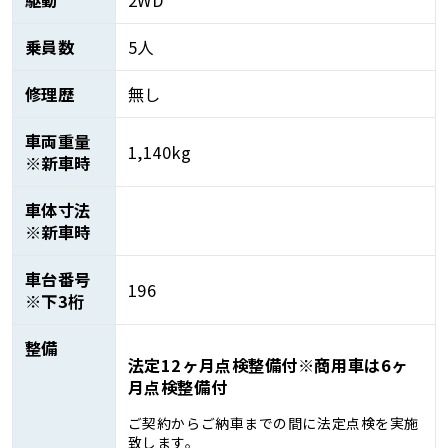
駆動
2WD
乗員数
5人
修理歴
無し
車両重量
1,140kg
※新車時
車体寸法
※新車時
車台番号
196
※下3桁
整備
法定12ヶ月点検整備付※商用車は6ヶ
月点検整備付
ご契約からご納車までの間に法定点検を実施
致します。