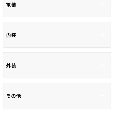
電装
ニター
ETC
フルセグTV
内装
USB入力端子
HDMI接続
ハーフレザーシート
ベンチシート
外装
3列シート
フルフラット
フルエアロ
アルミホイール17イ
その他
ンチ
バックカメラ
ＬＥＤ