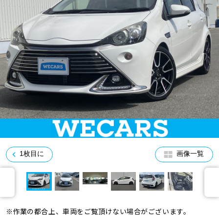
車検サービス トップ
オイル交換・点検・整備予約
車検料金・メニュー
お役立ち情報
品質管理とサポート体制
お問い合わせ
企業情報
採用情報
1枚目に
画像一覧
0120-733-500
※作業の都合上、車両をご覧頂けない場合がございます。