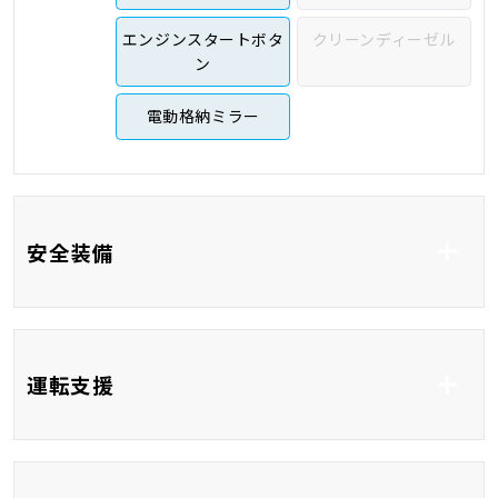
エンジンスタートボタ
クリーンディーゼル
ン
電動格納ミラー
安全装備
ABS
横滑り防止システム
運転支援
衝突安全ボディ
コーナーセンサー
ブラインドスポットモ