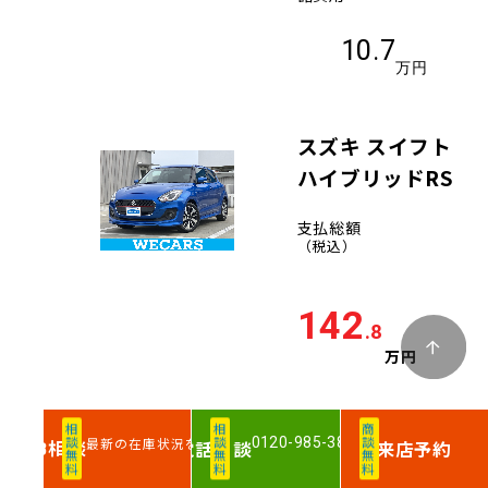
10.7
万円
スズキ スイフト
ハイブリッドRS
支払総額
（税込）
142
.8
万円
車両価格
相談無料
相談無料
商談無料
0120-985-386
最新の在庫状況を確認
相談
電話
相談
来店予約
WEB
131.7