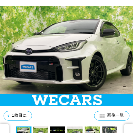
車検サービス トップ
オイル交換・点検・整備予約
車検料金・メニュー
お役立ち情報
品質管理とサポート体制
お問い合わせ
企業情報
採用情報
0120-733-500
1枚目に
画像一覧