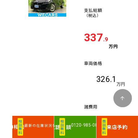
支払総額
（税込）
337
.9
万円
車両価格
326.1
万円
諸費用
11.8
相談無料
相談無料
商談無料
0120-985-083
最新の在庫状況を確認
相談
電話
相談
来店予約
WEB
万円