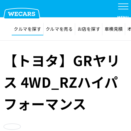
特集
MENU
探す
お気に入り
クルマを探す
クルマを売る
お店を探す
車検見積
在庫検索
サイト内検索
クルマを探す
検索
【トヨタ】GRヤリ
クルマを売る
ス 4WD_RZハイパ
お店を探す
フォーマンス
車検見積
お気に入り