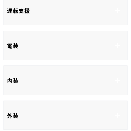
ABS
横滑り防止システム
運転支援
衝突被害軽減システム
誤発進抑制制御機能
衝突安全ボディ
コーナーセンサー
ブラインドスポットモ
電装
ニター
ETC
ディスプレイオーディ
内装
オ8インチ
Bluetooth接続
USB入力端子
HDMI接続
サウンドシステム
ハーフレザーシート
前席シートヒーター
外装
ベンチシート
3列シート