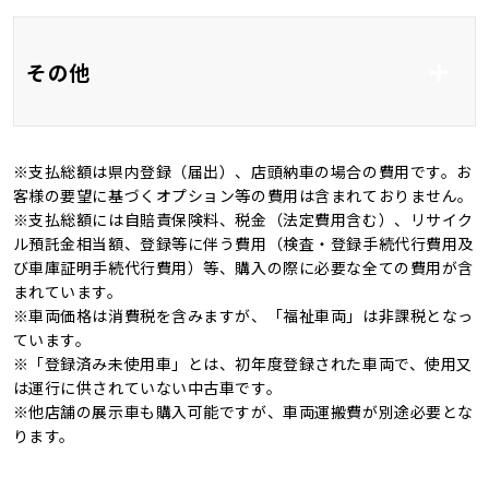
フルフラット
フルエアロ
アルミホイール18イ
その他
ンチ
バックカメラ
ＬＥＤ
※支払総額は県内登録（届出）、店頭納車の場合の費用です。お
オートマチックハイビ
オートライト
新品タイヤ
ワンオーナー
客様の要望に基づくオプション等の費用は含まれておりません。
ーム
※支払総額には自賠責保険料、税金（法定費用含む）、リサイク
記録簿
4WD
ル預託金相当額、登録等に伴う費用（検査・登録手続代行費用及
び車庫証明手続代行費用）等、購入の際に必要な全ての費用が含
キャンピングカー
まれています。
※車両価格は消費税を含みますが、「福祉車両」は非課税となっ
ています。
※「登録済み未使用車」とは、初年度登録された車両で、使用又
は運行に供されていない中古車です。
※他店舗の展示車も購入可能ですが、車両運搬費が別途必要とな
ります。