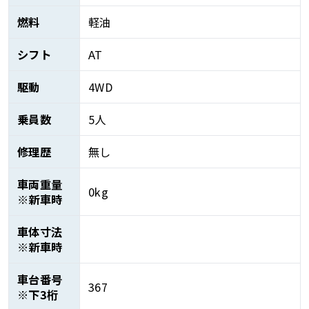
燃料
軽油
シフト
AT
駆動
4WD
乗員数
5人
修理歴
無し
車両重量
0kg
※新車時
車体寸法
※新車時
車台番号
367
※下3桁