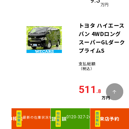
9.3
万円
トヨタ ハイエース
バン 4WDロング
スーパーGLダーク
プライムS
支払総額
（税込）
511
.8
万円
車両価格
相談無料
相談無料
商談無料
0120-327-244
最新の在庫状況を確認
相談
電話
相談
来店予約
WEB
500