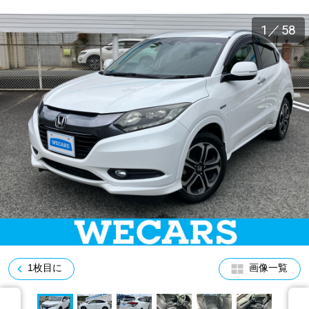
車検サービス トップ
オイル交換・点検・整備予約
1
／
58
車検料金・メニュー
お役立ち情報
品質管理とサポート体制
お問い合わせ
企業情報
採用情報
0120-733-500
1枚目に
画像一覧