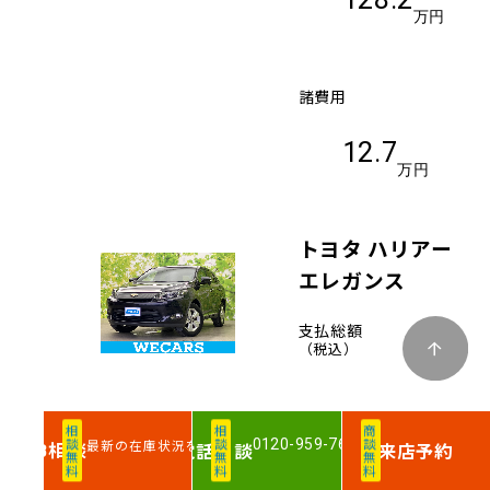
万円
諸費用
12.7
万円
トヨタ ハリアー
エレガンス
支払総額
（税込）
152
.8
相談無料
相談無料
商談無料
0120-959-763
最新の在庫状況を確認
相談
電話
相談
来店予約
WEB
万円