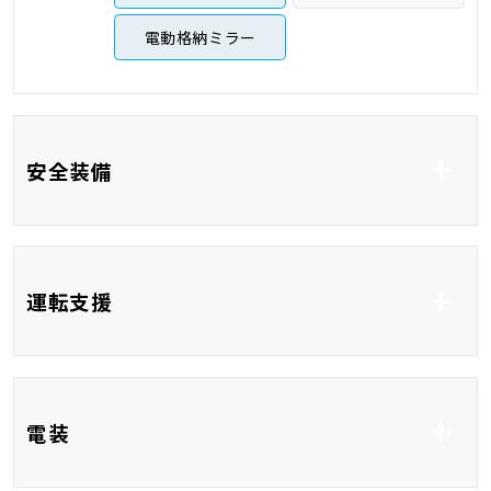
電動格納ミラー
安全装備
ABS
横滑り防止システム
運転支援
衝突被害軽減システム
衝突安全ボディ
コーナーセンサー
ブラインドスポットモ
電装
ニター