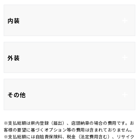
ETC
地デジ
内装
CD
USB入力端子
HDMI接続
ハーフレザーシート
シートヒーター
外装
ベンチシート
3列シート
フルフラット
フルエアロ
アルミホイール17イ
その他
ンチ
ＬＥＤ
ルーフレール
※支払総額は県内登録（届出）、店頭納車の場合の費用です。お
オートマチックハイビ
オートライト
新品タイヤ
記録簿
客様の要望に基づくオプション等の費用は含まれておりません。
ーム
※支払総額には自賠責保険料、税金（法定費用含む）、リサイク