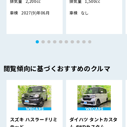
排気量
2,200cc
排気量
1,500cc
車検
2027(9)年06月
車検
なし
閲覧傾向に基づくおすすめのクルマ
スズキ ハスラー Fリミ
ダイハツ タントカスタ
テッド
ム 4WDカスタム