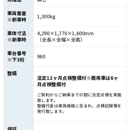
車両重量
1,300kg
※新車時
車体寸法
4,290×1,770×1,600mm
※新車時
（全長×全幅×全高）
車台番号
960
※下3桁
整備
法定12ヶ月点検整備付※商用車は6ヶ
月点検整備付
ご契約からご納車までの間に法定点検を実施
致します。
整備代金は車両価格に含まれ、点検記録簿を
発行致します。
保証