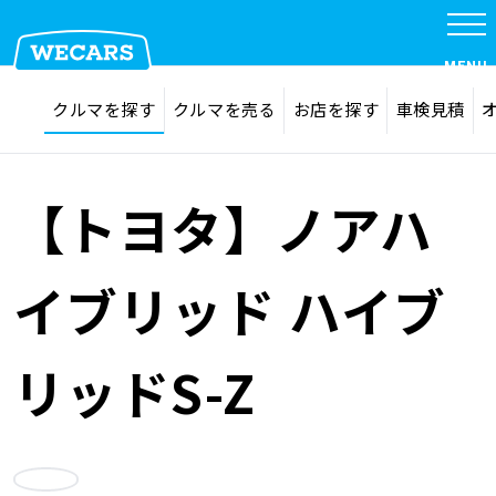
特集
MENU
探す
お気に入り
クルマを探す
クルマを売る
お店を探す
車検見積
在庫検索
サイト内検索
クルマを探す
検索
【トヨタ】ノアハ
クルマを売る
イブリッド ハイブ
お店を探す
リッドS-Z
車検見積
お気に入り