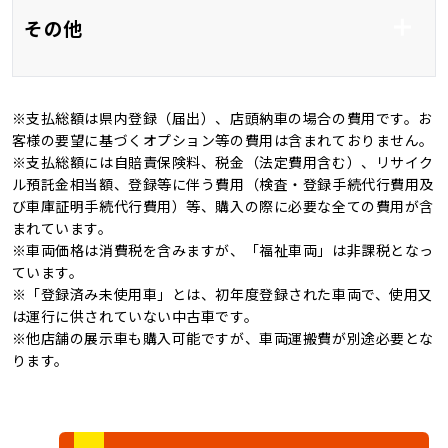
フルエアロ
アルミホイール18イ
その他
ンチ
全周囲カメラ
バックカメラ
※支払総額は県内登録（届出）、店頭納車の場合の費用です。お
ＬＥＤ
オートマチックハイビ
記録簿
4WD
客様の要望に基づくオプション等の費用は含まれておりません。
ーム
※支払総額には自賠責保険料、税金（法定費用含む）、リサイク
キャンピングカー
ル預託金相当額、登録等に伴う費用（検査・登録手続代行費用及
オートライト
び車庫証明手続代行費用）等、購入の際に必要な全ての費用が含
まれています。
※車両価格は消費税を含みますが、「福祉車両」は非課税となっ
ています。
※「登録済み未使用車」とは、初年度登録された車両で、使用又
は運行に供されていない中古車です。
※他店舗の展示車も購入可能ですが、車両運搬費が別途必要とな
ります。