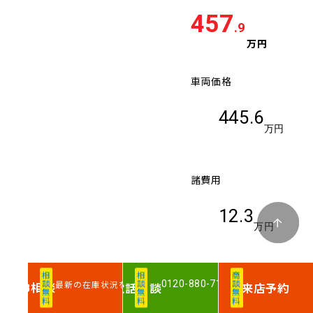
457
.9
万円
車両価格
445.6
万円
諸費用
12.3
万円
トヨタ ヴォクシー
相談無料
相談無料
商談無料
0120-880-711
最新の在庫状況を確認
相談
電話
相談
来店予約
WEB
ハイブリッド ハイ