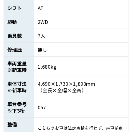
シフト
AT
駆動
2WD
乗員数
7人
修理歴
無し
車両重量
1,680kg
※新車時
車体寸法
4,690×1,730×1,890mm
※新車時
（全長×全幅×全高）
車台番号
057
※下3桁
整備
こちらのお車は法定点検を行わず、納車前点