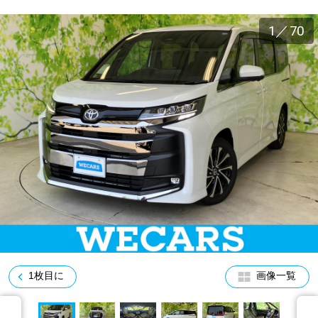
車検サービス トップ
オイル交換・点検・整備予約
1
／
70
車検料金・メニュー
お役立ち情報
品質管理とサポート体制
お問い合わせ
企業情報
採用情報
0120-733-500
1枚目に
画像一覧