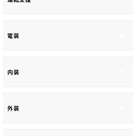
車線逸脱防止支援シス
衝突被害軽減システム
テム
コーナーセンサー
クルーズコントロール
パーキングアシスト
電装
ブラインドスポットモ
レーンアシスト
ニター
ETC
フルセグTV
内装
Bluetooth接続
USB入力端子
HDMI接続
ハーフレザーシート
シートヒーター
外装
ベンチシート
3列シート
フルフラット