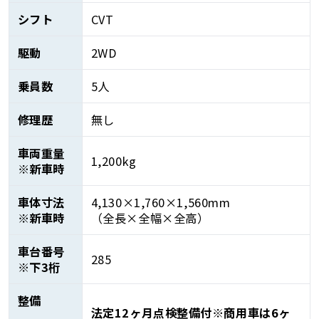
シフト
CVT
駆動
2WD
乗員数
5人
修理歴
無し
車両重量
1,200kg
※新車時
車体寸法
4,130×1,760×1,560mm
※新車時
（全長×全幅×全高）
車台番号
285
※下3桁
整備
法定12ヶ月点検整備付※商用車は6ヶ