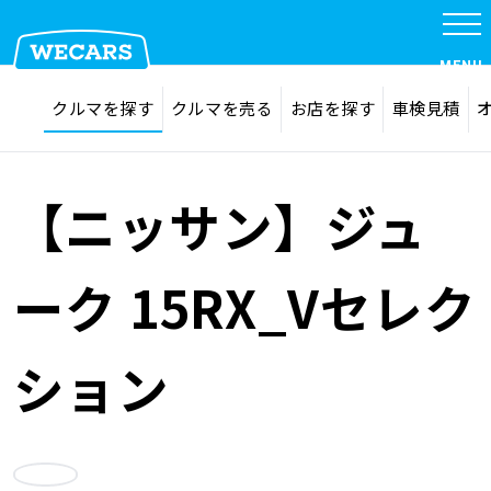
特集
MENU
探す
お気に入り
クルマを探す
クルマを売る
お店を探す
車検見積
在庫検索
サイト内検索
クルマを探す
検索
【ニッサン】ジュ
クルマを売る
ーク 15RX_Vセレク
お店を探す
ション
車検見積
お気に入り