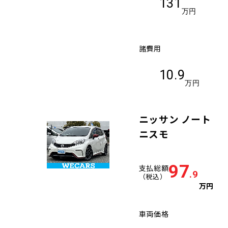
131
万円
諸費用
10.9
万円
ニッサン ノート
ニスモ
97
支払総額
.9
（税込）
万円
車両価格