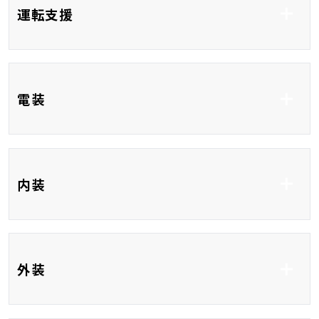
運転支援
車線逸脱防止支援シス
衝突被害軽減システム
テム
衝突安全ボディ
コーナーセンサー
ブラインドスポットモ
レーンアシスト
電装
ニター
ETC
フルセグTV
内装
社外 ナビ
DVD再生
CD
Bluetooth接続
ベンチシート
3列シート
外装
USB入力端子
HDMI接続
フルフラット