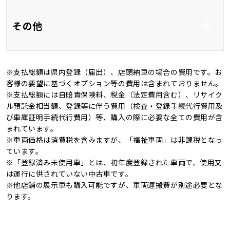
フルエアロ
HID
その他
アルミホイール17イ
全周囲カメラ
ンチ
※支払総額は県内登録（届出）、店頭納車の場合の費用です。お
バックカメラ
ＨＩＤ
新品タイヤ
記録簿
客様の要望に基づくオプション等の費用は含まれておりません。
※支払総額には自賠責保険料、税金（法定費用含む）、リサイク
オートマチックハイビ
オートライト
4WD
キャンピングカー
ル預託金相当額、登録等に伴う費用（検査・登録手続代行費用及
ーム
び車庫証明手続代行費用）等、購入の際に必要な全ての費用が含
まれています。
※車両価格は消費税を含みますが、「福祉車両」は非課税となっ
ています。
※「登録済み未使用車」とは、初年度登録された車両で、使用又
は運行に供されていない中古車です。
※他店舗の展示車も購入可能ですが、車両運搬費が別途必要とな
ります。