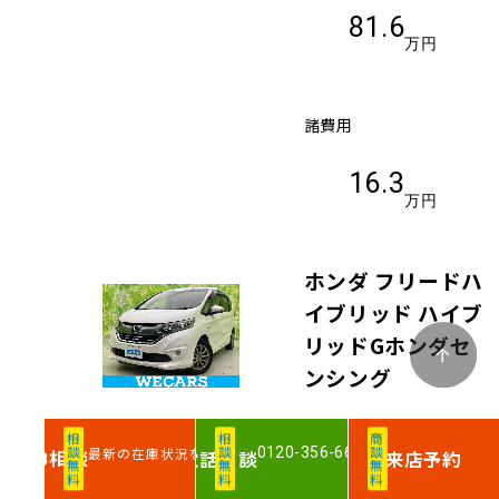
81.6
万円
諸費用
16.3
万円
ホンダ フリードハ
イブリッド ハイブ
リッドGホンダセ
ンシング
支払総額
相談無料
相談無料
商談無料
（税込）
0120-356-660
最新の在庫状況を確認
相談
電話
相談
来店予約
WEB