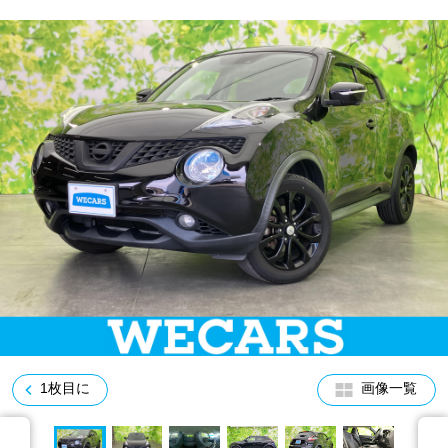
車検サービス トップ
オイル交換・点検・整備予約
車検料金・メニュー
お役立ち情報
品質管理とサポート体制
お問い合わせ
企業情報
採用情報
0120-733-500
1枚目に
画像一覧