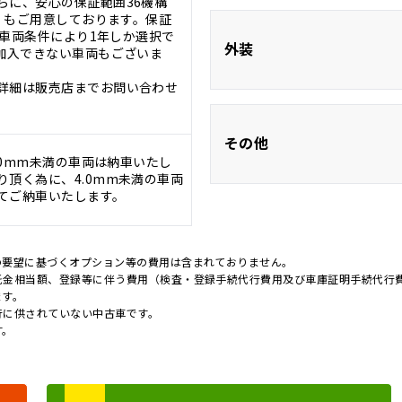
らに、安心の保証範囲36機構
証』もご用意しております。保証
。※車両条件により1年しか選択で
ベンチシー
外装
に加入できない車両もございま
詳細は販売店までお問い合わせ
フルエアロ
その他
.0mm未満の車両は納車いたし
ヘッドライトレベ
頂く為に、4.0mm未満の車両
ー
てご納車いたします。
新品タイヤ
の要望に基づくオプション等の費用は含まれておりません。
キャンピング
託金相当額、登録等に伴う費用（検査・登録手続代行費用及び車庫証明手続代行
ます。
行に供されていない中古車です。
す。