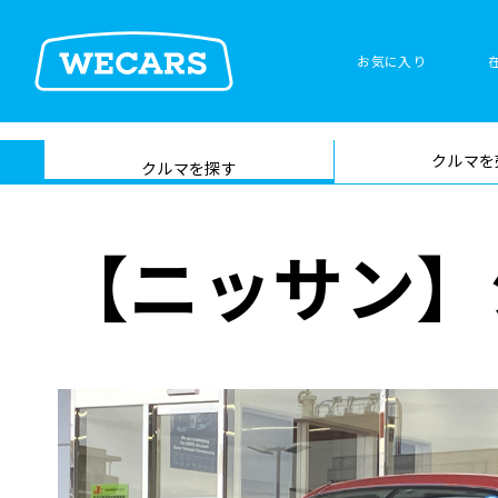
特集
お気に入り
車検サービス トップ
クルマを
在庫検索
サイト内検
クルマを探す
索
【ニッサン】ジ