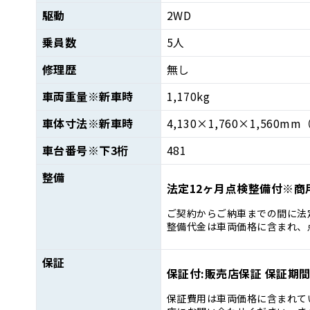
駆動
2WD
乗員数
5人
修理歴
無し
車両重量
※新車時
1,170kg
車体寸法
※新車時
4,130×1,760×1,560mm
車台番号
※下3桁
481
整備
法定12ヶ月点検整備付※商
ご契約からご納車までの間に法
整備代金は車両価格に含まれ、
保証
保証付:販売店保証 保証期間:
保証費用は車両価格に含まれて