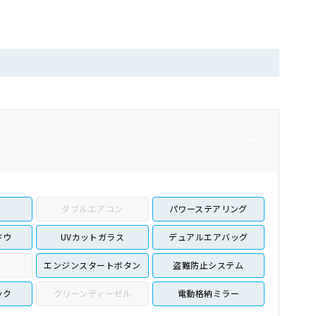
ダブルエアコン
パワーステアリング
ドウ
UVカットガラス
デュアルエアバッグ
エンジンスタートボタン
盗難防止システム
ック
クリーンディーゼル
電動格納ミラー