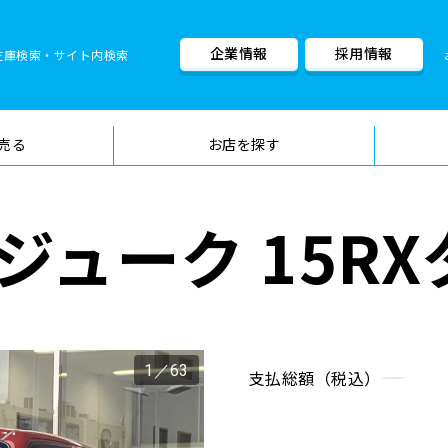
企業情報
採用情報
在庫検索・サイト内検索
車検料金・メニュー
品質管理
売る
お店を探す
ューク 15RX
1
／
63
支払総額（税込）