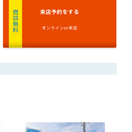
来店予約
をする
商談無料
オンラインor来店