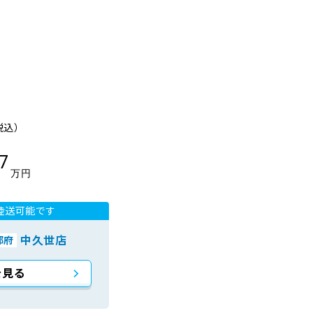
税込）
.7
万円
陸送可能です
中久世店
都府
を見る