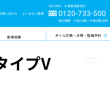
WECARS お客様相談窓口
0120-733-500
お問い合わせ
よくあるご質問
とサポート体制
受付時間 午前10時〜午後6時(日祝
除く)
オイル交換・点検・整備予約
検索
車検見積
タイプV
お気に入り