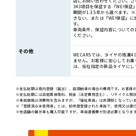
店にお問い合わせください。さ
343項目を保証する『WE!保
期間が1.3.5年から選べます
きない、または『WE!保証』
す。
車両条件、保証内容についての
ください。
その他
WECARSでは、タイヤの残溝4
ません。お客様に安心してお乗り
は、当社指定の新品タイヤにし
※支払総額は県内登録（届出）、店頭納車の場合の費用です。お客様
※支払総額には自賠責保険料、税金（法定費用含む）、リサイクル預
※車両価格は消費税を含みますが、「福祉車両」は非課税となってい
※「登録済み未使用車」とは、初年度登録された車両で、使用又は運
※他店舗の展示車も購入可能ですが、車両運搬費が別途必要となりま