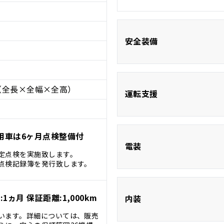
安全装備
（全長×全幅×全高）
ABS
運転支援
用車は6ヶ月点検整備付
ブラインドスポッ
電装
ター
定点検を実施致します。
点検記録簿を発行致します。
ETC
1ヵ月 保証距離:1,000km
内装
います。詳細については、販売
USB入力端