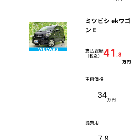
ミツビシ ekワゴ
ン E
41
支払総額
.8
（税込）
万円
車両価格
34
万円
諸費用
7.8