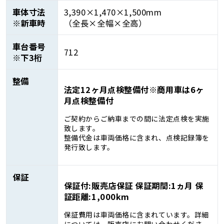
車体寸法
3,390×1,470×1,500mm
※新車時
（全長×全幅×全高）
車台番号
712
※下3桁
整備
法定12ヶ月点検整備付※商用車は6ヶ
月点検整備付
ご契約からご納車までの間に法定点検を実施
致します。
整備代金は車両価格に含まれ、点検記録簿を
発行致します。
保証
保証付:販売店保証 保証期間:1ヵ月 保
証距離:1,000km
保証費用は車両価格に含まれています。詳細
については、販売店にお問い合わせくださ