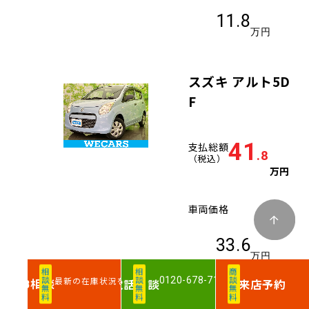
11.8
万円
スズキ アルト5D
F
41
支払総額
.8
（税込）
万円
車両価格
33.6
万円
相談無料
相談無料
商談無料
0120-678-710
最新の在庫状況を確認
相談
電話
相談
来店予約
WEB
諸費用