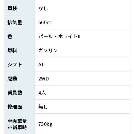
車検
なし
排気量
660cc
色
パール・ホワイトⅢ
燃料
ガソリン
シフト
AT
駆動
2WD
乗員数
4人
修理歴
無し
車両重量
730kg
※新車時