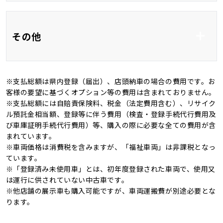
フルエアロ
アルミホイール14イ
その他
ンチ
オートマチックハイビ
ーム
※支払総額は県内登録（届出）、店頭納車の場合の費用です。お
新品タイヤ
記録簿
客様の要望に基づくオプション等の費用は含まれておりません。
※支払総額には自賠責保険料、税金（法定費用含む）、リサイク
4WD
キャンピングカー
ル預託金相当額、登録等に伴う費用（検査・登録手続代行費用及
び車庫証明手続代行費用）等、購入の際に必要な全ての費用が含
まれています。
※車両価格は消費税を含みますが、「福祉車両」は非課税となっ
ています。
※「登録済み未使用車」とは、初年度登録された車両で、使用又
は運行に供されていない中古車です。
※他店舗の展示車も購入可能ですが、車両運搬費が別途必要とな
ります。