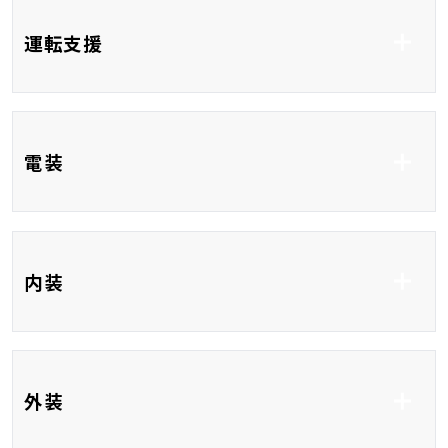
ABS
コーナーセンサー
運転支援
ブラインドスポットモ
電装
ニター
CD
USB入力端子
内装
HDMI接続
ベンチシート
3列シート
外装
フルフラット