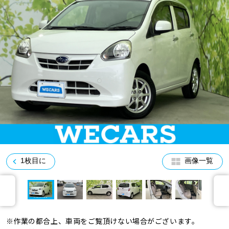
車検サービス トップ
オイル交換・点検・整備予約
車検料金・メニュー
お役立ち情報
品質管理とサポート体制
お問い合わせ
企業情報
採用情報
1枚目に
画像一覧
0120-733-500
※作業の都合上、車両をご覧頂けない場合がございます。