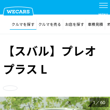
特集
MENU
探す
お気に入り
クルマを探す
クルマを売る
お店を探す
車検見積
在庫検索
サイト内検索
クルマを探す
検索
【スバル】プレオ
クルマを売る
プラス L
お店を探す
お気に入り
車検見積
1
／
60