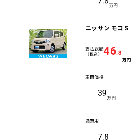
7.8
万円
ニッサン モコ S
46
支払総額
.8
（税込）
万円
車両価格
39
万円
諸費用
7.8