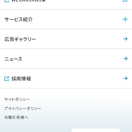
社長メッセージ
企業理念
サービス紹介
会社概要
サービス紹介トップ
役員紹介
広告ギャラリー
クルマ選び・購入
店舗一覧
クルマ査定・売却
ニュース
カーライフサポート
(整備・鈑金塗装)
採用情報
サイトポリシー
プライバシーポリシー
お取引先様へ