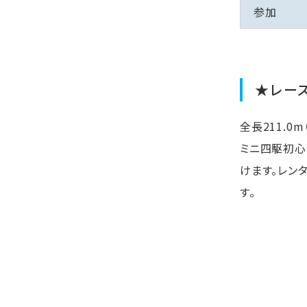
参加
★レー
全長211.0m
ミニ四駆初心
けます。レン
す。