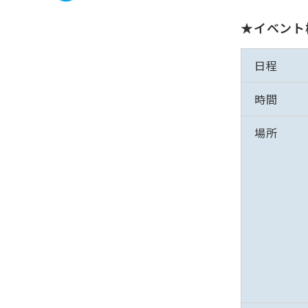
★イベント
日程
時間
場所