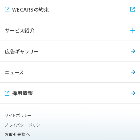
会社情報トップ
WECARSの約束
社長メッセージ
企業理念
サービス紹介
会社概要
サービス紹介トップ
役員紹介
広告ギャラリー
クルマ選び・購入
店舗一覧
クルマ査定・売却
ニュース
カーライフサポート
(整備・鈑金塗装)
採用情報
サイトポリシー
プライバシーポリシー
お取引先様へ