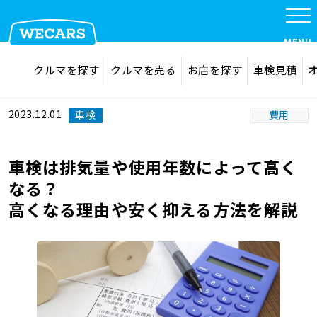
MENU
探す
お気に入り
クルマを探す
クルマを売る
お店を探す
車検見積
在庫検索
サイト内検索
クルマを探す
検索
2023.12.01
車検
費用
クルマを売る
車検は排気量や使用年数によって高く
なる？
高くなる理由や安く抑える方法を解説
お店を探す
車検見積