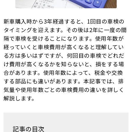
車検サービス トップ
オイル交換・点検・整備予約
新車購入時から3年経過すると、1回目の車検の
車検料金・メニュー
タイミングを迎えます。その後は2年に一度の間
お役立ち情報
隔で車検を受けることになります。使用年数が
経っていくと車検費用が高くなると理解してい
品質管理とサポート体制
お問い合わせ
る方は多いはずですが、何回目の車検でどれだ
け費用が高くなるかを知らないと、損をする場
合があります。使用年数によって、税金や交換
企業情報
採用情報
する部品にも違いがあります。本記事では、排
気量や使用年数ごとの車検費用の違いを詳しく
解説します。
0120-733-500
記事の目次