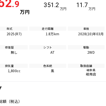
62
.9
351.2
11.7
万円
万円
万円
年式
走行距離
車検
2025(R7)
1.8万km
2028(10)年03月
修復歴
シフト
駆動
無し
AT
2WD
排気量
色系統
取扱店舗
岐阜県
1,800cc
黒
岐南店
プ
総額
（税込）