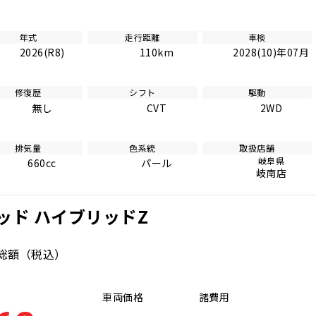
年式
走行距離
車検
2026(R8)
110km
2028(10)年07月
修復歴
シフト
駆動
無し
CVT
2WD
排気量
色系統
取扱店舗
岐阜県
660cc
パール
岐南店
ッド ハイブリッドZ
総額
（税込）
車両価格
諸費用