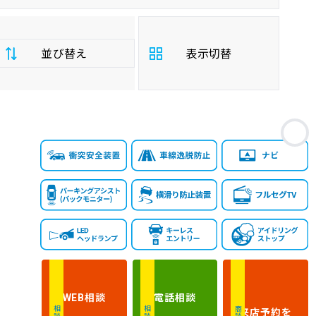
並び替え
表示切替
支
お
払
安い順
高い順
総
額
年
新しい順
古い順
式
走
行
少ない順
多い順
距
離
相談
電話
相談
WEB
排
来店予約
を