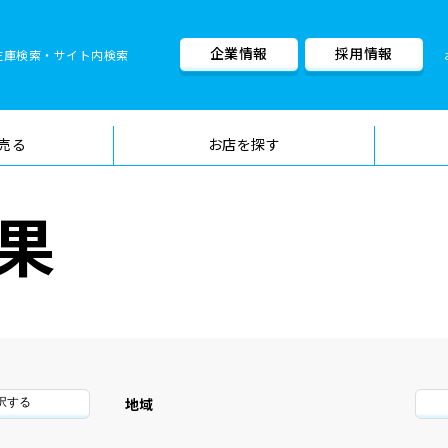
企業情報
採用情報
在庫検索・サイト内検索
車検料金・メニュー
品質管理
売る
お店を探す
果
地域
択する