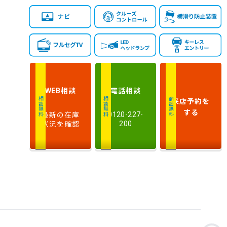
相談
電話
相談
WEB
来店予約
を
相談無料
相談無料
商談無料
する
最新の在庫
0120-227-
状況を確認
200