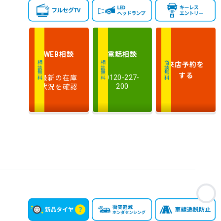
相談
電話
相談
WEB
来店予約
を
相談無料
相談無料
商談無料
する
最新の在庫
0120-227-
状況を確認
200
お