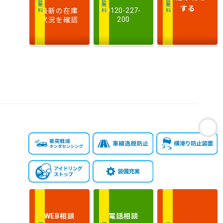
相談無料
相談無料
商談無料
気
大きい順
小さい順
する
最新の在庫
0120-227-
量
状況を確認
200
車
検
多い順
少ない順
残
お
相談
電話
相談
WEB