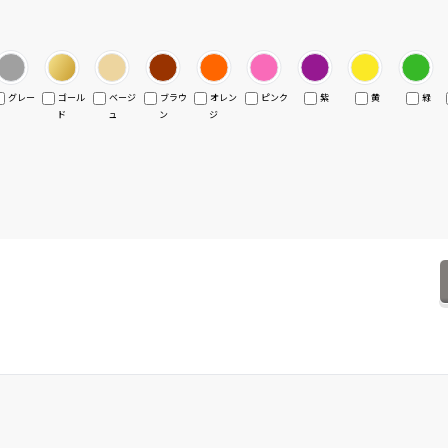
グレー
ゴール
ベージ
ブラウ
オレン
ピンク
紫
黄
緑
ド
ュ
ン
ジ