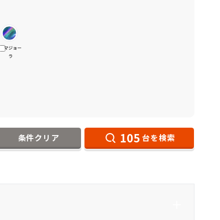
マジョー
ラ
105
条件クリア
台を検索