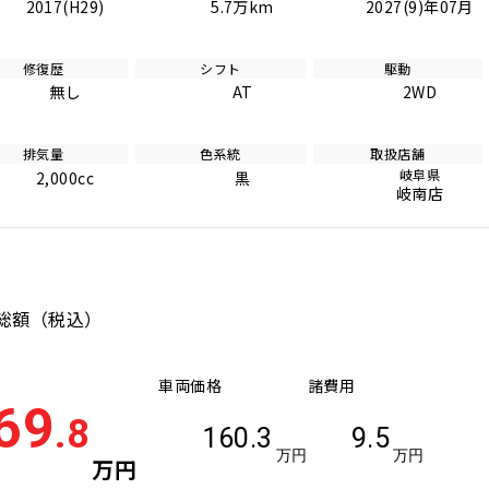
2017(H29)
5.7万km
2027(9)年07月
修復歴
シフト
駆動
無し
AT
2WD
排気量
色系統
取扱店舗
岐阜県
2,000cc
黒
岐南店
総額
（税込）
車両価格
諸費用
69
.8
160.3
9.5
万円
万円
万円