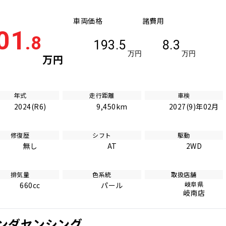
車両価格
諸費用
01
.8
193.5
8.3
万円
万円
万円
年式
走行距離
車検
2024(R6)
9,450km
2027(9)年02月
修復歴
シフト
駆動
無し
AT
2WD
排気量
色系統
取扱店舗
岐阜県
660cc
パール
岐南店
ホンダセンシング