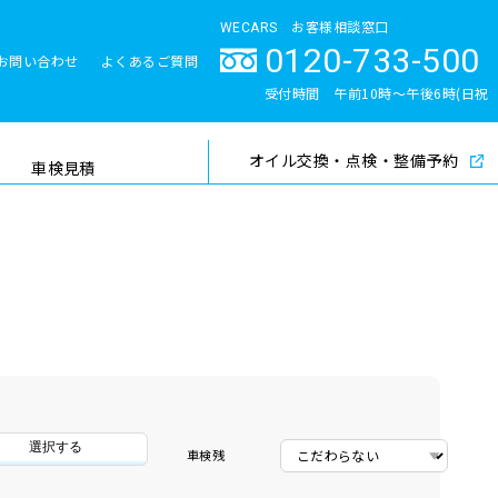
WECARS お客様相談窓口
0120-733-500
お問い合わせ
よくあるご質問
とサポート体制
受付時間 午前10時〜午後6時(日祝
除く)
オイル交換・点検・整備予約
検索
車検見積
選択する
車検残