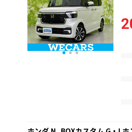
2
ホンダ N_BOXカスタム G・L