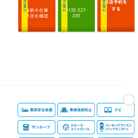
来店予約
を
相談無料
相談無料
商談無料
する
最新の在庫
0120-227-
状況を確認
200
お