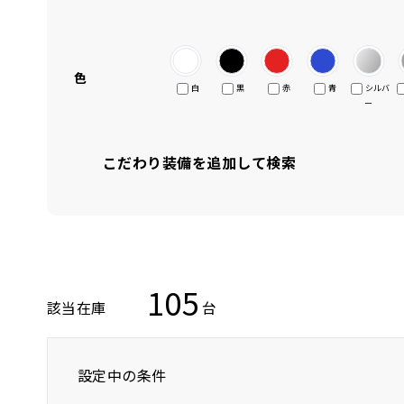
色
白
黒
赤
青
シルバ
ー
こだわり装備を追加して検索
105
該当在庫
台
設定中の条件