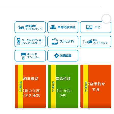
お
相談
電話
相談
WEB
来店予約
を
相談無料
相談無料
商談無料
する
最新の在庫
0120-665-
状況を確認
540