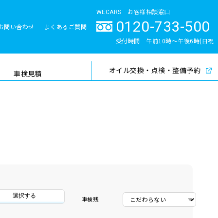
WECARS お客様相談窓口
0120-733-500
お問い合わせ
よくあるご質問
とサポート体制
受付時間 午前10時〜午後6時(日祝
除く)
オイル交換・点検・整備予約
検索
車検見積
選択する
車検残