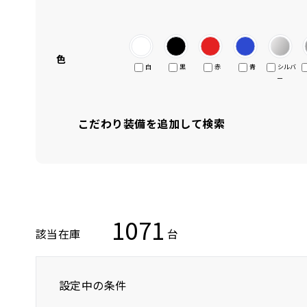
色
白
黒
赤
青
シルバ
ー
こだわり装備を追加して検索
1071
該当在庫
台
設定中の条件