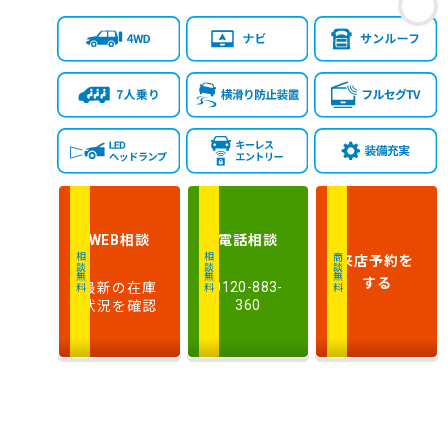
相談
電話
相談
WEB
来店予約
を
相談無料
相談無料
商談無料
する
最新の在庫
0120-883-
状況を確認
360