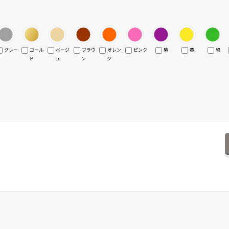
グレー
ゴール
ベージ
ブラウ
オレン
ピンク
紫
黄
緑
ド
ュ
ン
ジ