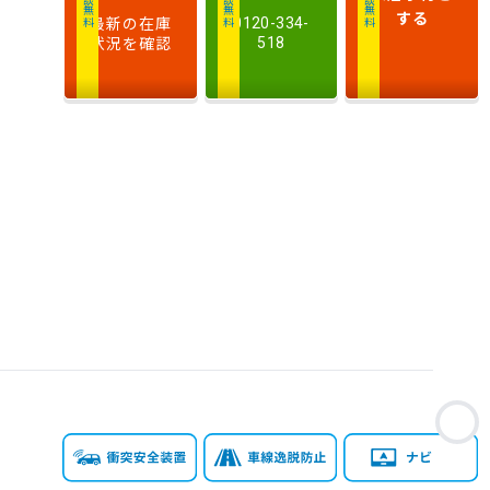
相談無料
相談無料
商談無料
気
大きい順
小さい順
する
最新の在庫
0120-334-
量
状況を確認
518
車
検
多い順
少ない順
残
お