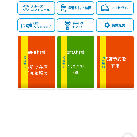
相談
電話
相談
WEB
来店予約
を
相談無料
相談無料
商談無料
する
最新の在庫
0120-338-
状況を確認
780
お