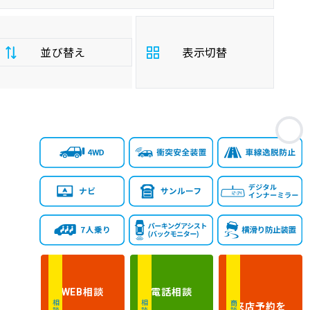
並び替え
表示切替
支
お
払
安い順
高い順
総
額
年
新しい順
古い順
式
走
行
少ない順
多い順
距
離
相談
電話
相談
WEB
排
来店予約
を