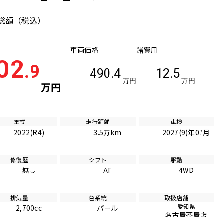
総額
（税込）
車両価格
諸費用
02
.9
490.4
12.5
万円
万円
万円
年式
走行距離
車検
2022(R4)
3.5万km
2027(9)年07月
修復歴
シフト
駆動
無し
AT
4WD
排気量
色系統
取扱店舗
愛知県
2,700cc
パール
名古屋茶屋店