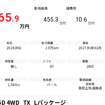
車両価格
諸費用
65
.9
455.3
10.6
万円
万円
万円
年式
走行距離
車検
2024(R6)
2.0万km
2027(9)年02月
修復歴
シフト
駆動
無し
AT
2WD
排気量
色系統
取扱店舗
高知県
1,500cc
パール
高知土佐道路店
 4WD_TX_Lパッケージ