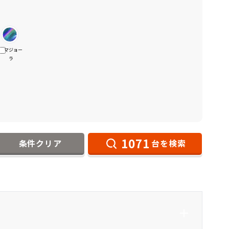
マジョー
ラ
1071
条件クリア
台を検索