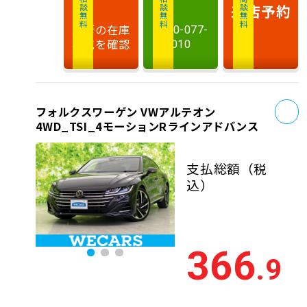
相談無料
相談無料
商談無料
来店予約
最新の在庫
0120-077-
状況を確認
010
お
フォルクスワーゲン VWアルテオン
4WD_TSI_4モーションRラインアドバンス
支払総額
（税
込）
366
.9