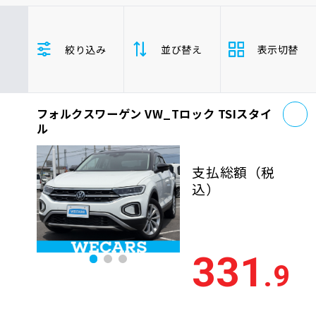
車検サービス トップ
オイル交換・点検・整備予約
フォルクスワーゲン
絞り込み
並び替え
表示切替
車検料金・メニュー
お役立ち情報
お
品質管理とサポート体制
フォルクスワーゲン VW_Tロック TSIスタイ
支払総
お問い合わせ
安い順
高い
ル
額
年式
新しい順
古い
支払総額
（税
企業情報
採用情報
込）
走行距
少ない順
多い
離
排気量
大きい順
小さ
331
0120-733-500
.9
車検残
多い順
少な