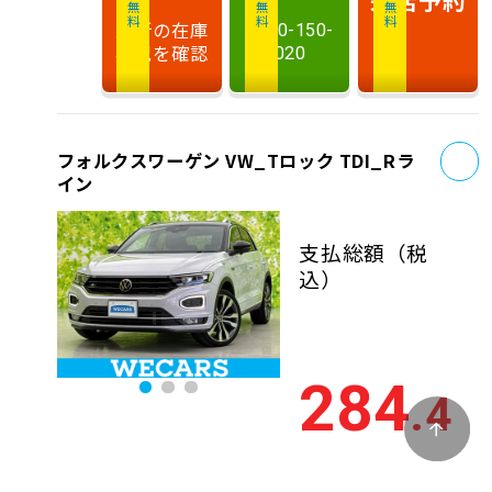
相談無料
相談無料
商談無料
最新の在庫
0120-150-
状況を確認
020
お
フォルクスワーゲン VW_Tロック TDI_Rラ
イン
支払総額
（税
込）
284
.4