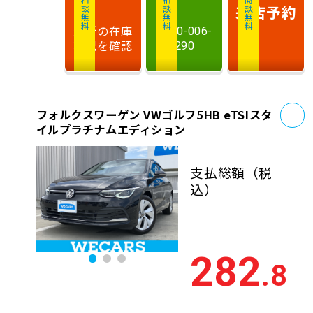
相談無料
相談無料
商談無料
来店予約
最新の在庫
0120-006-
状況を確認
290
お
フォルクスワーゲン VWゴルフ5HB eTSIスタ
イルプラチナムエディション
支払総額
（税
込）
282
.8