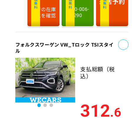
相談無料
相談無料
商談無料
来店予約
最新の在庫
0120-006-
状況を確認
290
お
フォルクスワーゲン VW_Tロック TSIスタイ
ル
支払総額
（税
込）
312
.6