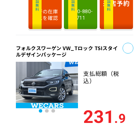
相談無料
相談無料
商談無料
来店予約
最新の在庫
0120-880-
状況を確認
711
お
フォルクスワーゲン VW_Tロック TSIスタイ
ルデザインパッケージ
支払総額
（税
込）
231
.9