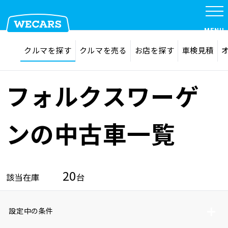
MENU
探す
お気に入り
クルマを探す
クルマを売る
お店を探す
車検見積
在庫検索
サイト内検索
クルマを探す
検索
フォルクスワーゲ
クルマを売る
ンの中古車一覧
お店を探す
20
該当在庫
台
車検見積
設定中の条件