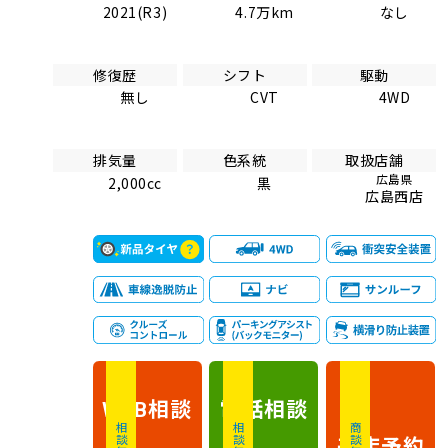
2021(R3)
4.7万km
なし
修復歴
シフト
駆動
無し
CVT
4WD
排気量
色系統
取扱店舗
広島県
2,000cc
黒
広島西店
相談
電話
相談
WEB
相談無料
相談無料
商談無料
来店予約