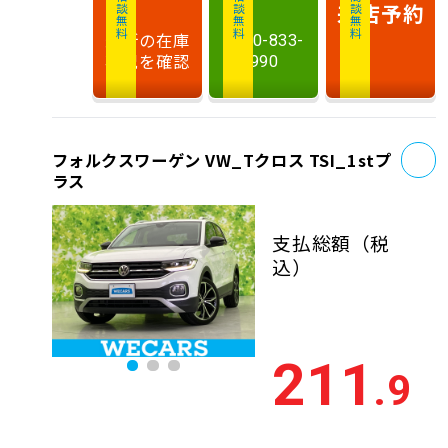
相談無料
相談無料
商談無料
来店予約
最新の在庫
0120-833-
状況を確認
990
お
フォルクスワーゲン VW_Tクロス TSI_1stプ
ラス
支払総額
（税
込）
211
.9