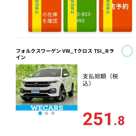
相談無料
相談無料
商談無料
来店予約
最新の在庫
0120-833-
状況を確認
990
お
フォルクスワーゲン VW_Tクロス TSI_Rラ
イン
支払総額
（税
込）
251
.8