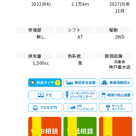
2022(R4)
2.1万km
2027(9)年
11月
修復歴
シフト
駆動
無し
AT
2WD
排気量
色系統
取扱店舗
兵庫県
1,500cc
黒
神戸垂水店
相談
電話
相談
WEB