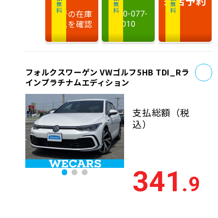
相談無料
相談無料
商談無料
来店予約
最新の在庫
0120-077-
状況を確認
010
お
フォルクスワーゲン VWゴルフ5HB TDI_Rラ
インプラチナムエディション
支払総額
（税
込）
341
.9