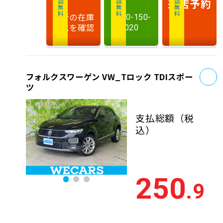
相談無料
相談無料
商談無料
来店予約
最新の在庫
0120-150-
状況を確認
020
お
フォルクスワーゲン VW_Tロック TDIスポー
ツ
支払総額
（税
込）
250
.9