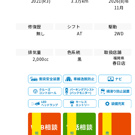
2021(R3)
3.3万km
2026(8)年
11月
修復歴
シフト
駆動
無し
AT
2WD
排気量
色系統
取扱店舗
福岡県
2,000cc
黒
春日店
相談
電話
相談
WEB