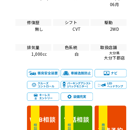
06月
修復歴
シフト
駆動
無し
CVT
2WD
排気量
色系統
取扱店舗
大分県
1,000cc
白
大分下郡店
相談
電話
相談
WEB
来店予約