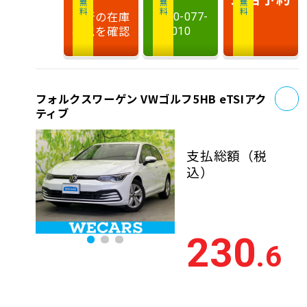
最新の在庫
0120-077-
状況を確認
010
お
フォルクスワーゲン VWゴルフ5HB eTSIアク
ティブ
支払総額
（税
込）
230
.6