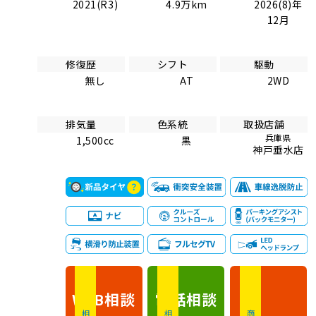
2021(R3)
4.9万km
2026(8)年
12月
修復歴
シフト
駆動
無し
AT
2WD
排気量
色系統
取扱店舗
兵庫県
1,500cc
黒
神戸垂水店
相談
電話
相談
WEB