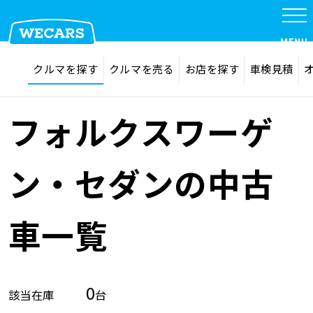
MENU
探す
お気に入り
クルマを探す
クルマを売る
お店を探す
車検見積
在庫検索
サイト内検索
クルマを探す
検索
フォルクスワーゲ
クルマを売る
ン・セダンの中古
お店を探す
車一覧
車検見積
0
該当在庫
台