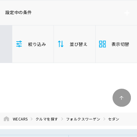
車検サービス トップ
オイル交換・点検・整備予約
設定中の条件
車検料金・メニュー
お役立ち情報
フォルクスワーゲン
セダン
絞り込み
並び替え
表示切替
品質管理とサポート体制
お問い合わせ
支払総
安い順
高い
企業情報
採用情報
額
年式
新しい順
古い
走行距
0120-733-500
少ない順
多い
離
WECARS
クルマを探す
フォルクスワーゲン
セダン
排気量
大きい順
小さ