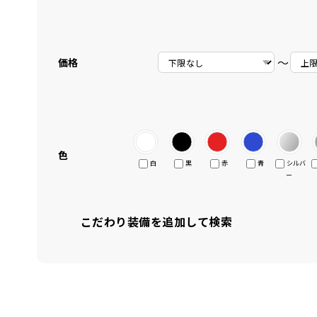
〜
価格
色
白
黒
赤
青
シルバ
ー
こだわり装備を追加して検索