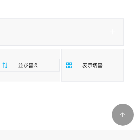
並び替え
表示切替
支
払
安い順
高い順
総
額
年
新しい順
古い順
式