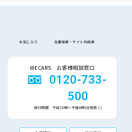
走
行
少ない順
多い順
距
離
排
お気に入り
在庫検索・サイト内検索
気
大きい順
小さい順
量
検索
車
WECARS お客様相談窓口
検
多い順
少ない順
残
0120-733-
500
受付時間 午前10時〜午後6時(日祝除く)