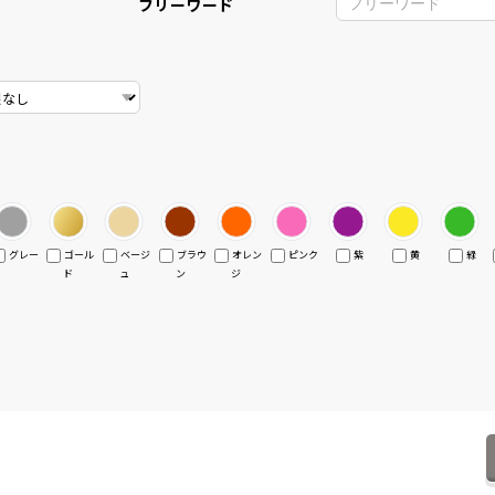
フリーワード
グレー
ゴール
ベージ
ブラウ
オレン
ピンク
紫
黄
緑
ド
ュ
ン
ジ