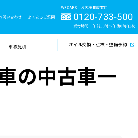
WECARS お客様相談窓口
0120-733-500
お問い合わせ
よくあるご質問
とサポート体制
受付時間 午前10時〜午後6時(日祝
除く)
オイル交換・点検・整備予約
検索
車検見積
車の中古車一