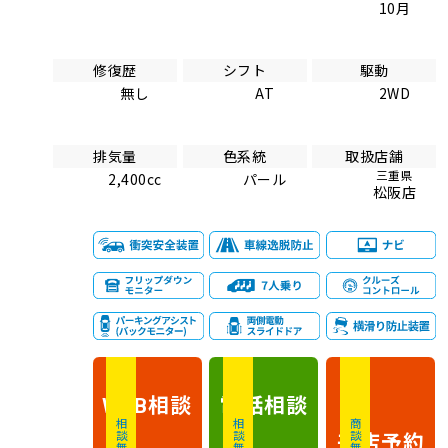
10月
修復歴
シフト
駆動
無し
AT
2WD
排気量
色系統
取扱店舗
三重県
2,400cc
パール
松阪店
相談
電話
相談
WEB
相談無料
相談無料
商談無料
来店予約