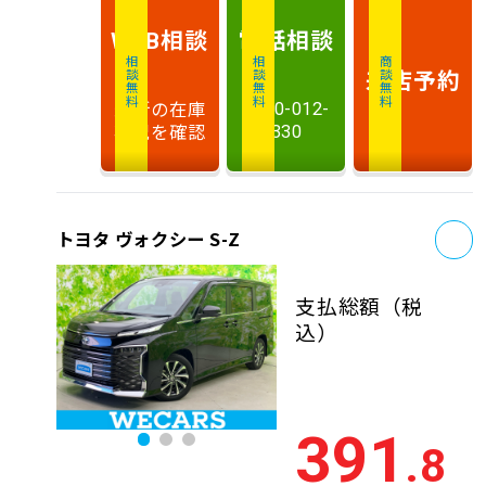
相談
電話
相談
WEB
相談無料
相談無料
商談無料
来店予約
最新の在庫
0120-012-
状況を確認
330
お
トヨタ ヴォクシー S-Z
支払総額
（税
込）
391
.8