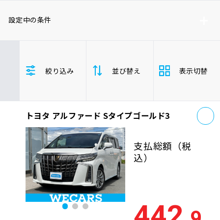
車検サービス トップ
オイル交換・点検・整備予約
設定中の条件
車検料金・メニュー
お役立ち情報
トヨタ
ミニバン/ワンボックス
絞り込み
並び替え
表示切替
品質管理とサポート体制
お問い合わせ
お
トヨタ アルファード Sタイプゴールド3
支払総
安い順
高い
企業情報
採用情報
額
支払総額
（税
年式
新しい順
古い
込）
走行距
0120-733-500
少ない順
多い
離
442
.9
排気量
大きい順
小さ