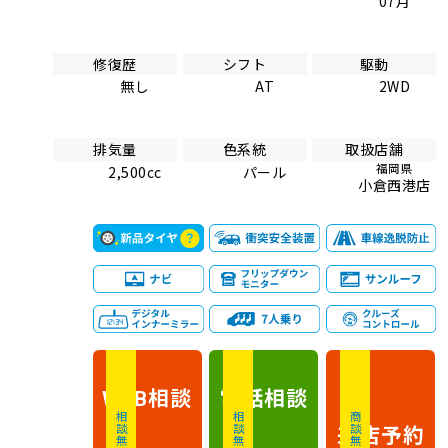
07月
修復歴
シフト
駆動
無し
AT
2WD
排気量
色系統
取扱店舗
福岡県
2,500cc
パール
小倉西港店
相談
電話
相談
WEB
相談無料
相談無料
商談無料
来店予約