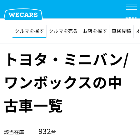
MENU
探す
お気に入り
クルマを探す
クルマを売る
お店を探す
車検見積
在庫検索
サイト内検索
クルマを探す
検索
トヨタ・ミニバン/
クルマを売る
ワンボックスの中
お店を探す
古車一覧
車検見積
932
該当在庫
台