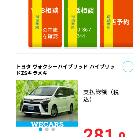
相談
電話
相談
WEB
相談無料
相談無料
商談無料
来店予約
最新の在庫
0120-367-
状況を確認
244
お
トヨタ ヴォクシーハイブリッド ハイブリッ
ドZSキラメキ
支払総額
（税
込）
281
.9