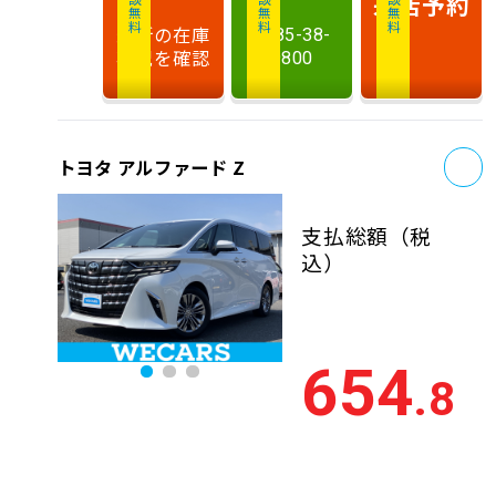
相談無料
相談無料
商談無料
来店予約
最新の在庫
0285-38-
状況を確認
9800
お
トヨタ アルファード Z
支払総額
（税
込）
654
.8