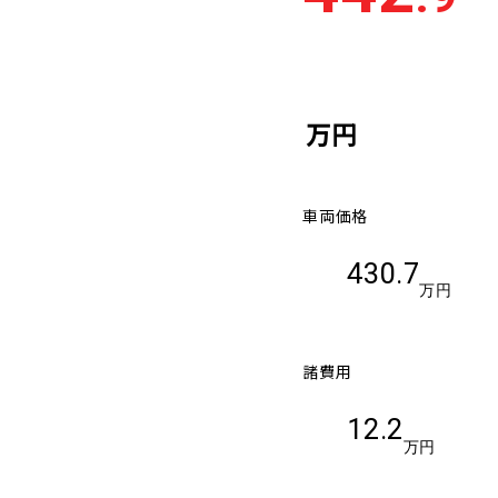
車検残
多い順
少な
万円
車両価格
430.7
万円
諸費用
12.2
万円