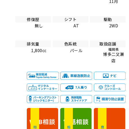
11月
修復歴
シフト
駆動
無し
AT
2WD
排気量
色系統
取扱店舗
福岡県
1,800cc
パール
博多二又瀬
店
相談
電話
相談
WEB