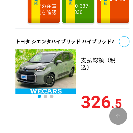
最新の在庫
0120-337-
状況を確認
330
お
トヨタ シエンタハイブリッド ハイブリッドZ
支払総額
（税
込）
326
.5