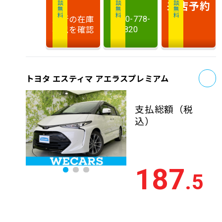
相談無料
相談無料
商談無料
来店予約
最新の在庫
0120-778-
状況を確認
820
お
トヨタ エスティマ アエラスプレミアム
支払総額
（税
込）
187
.5