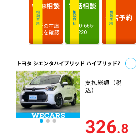
相談
電話
相談
WEB
相談無料
相談無料
商談無料
来店予約
最新の在庫
0120-665-
状況を確認
220
お
トヨタ シエンタハイブリッド ハイブリッドZ
支払総額
（税
込）
326
.8