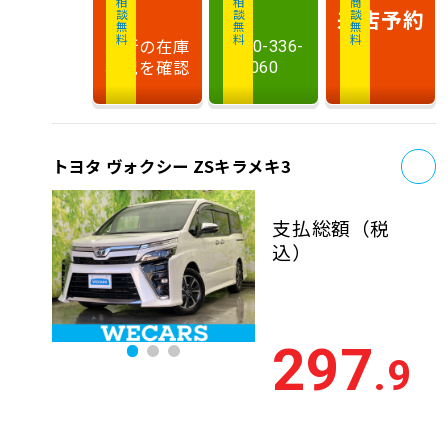
相談無料
相談無料
商談無料
来店予約
最新の在庫
0120-336-
状況を確認
060
お
トヨタ ヴォクシー ZSキラメキ3
支払総額
（税
込）
297
.9