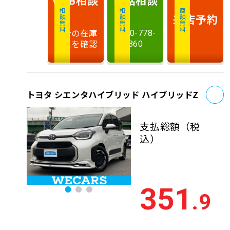
WEB
相談無料
相談無料
商談無料
来店予約
最新の在庫
0120-778-
状況を確認
860
お
トヨタ シエンタハイブリッド ハイブリッドZ
支払総額
（税
込）
351
.9