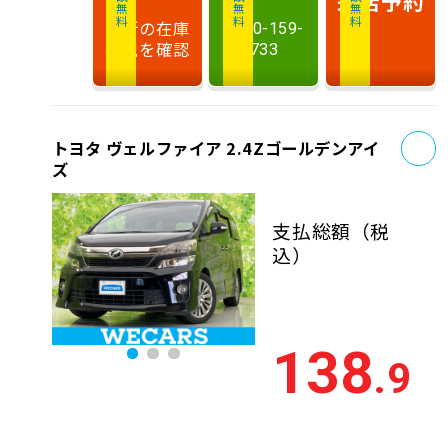
相談無料
相談無料
商談無料
来店予約
最新の在庫
0120-159-
状況を確認
733
お
トヨタ ヴェルファイア 2.4Zゴールデンアイ
ズ
支払総額
（税
込）
138
.9