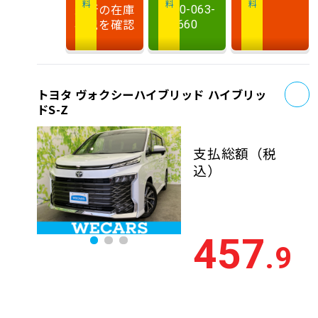
最新の在庫
0120-063-
状況を確認
660
お
トヨタ ヴォクシーハイブリッド ハイブリッ
ドS-Z
支払総額
（税
込）
457
.9