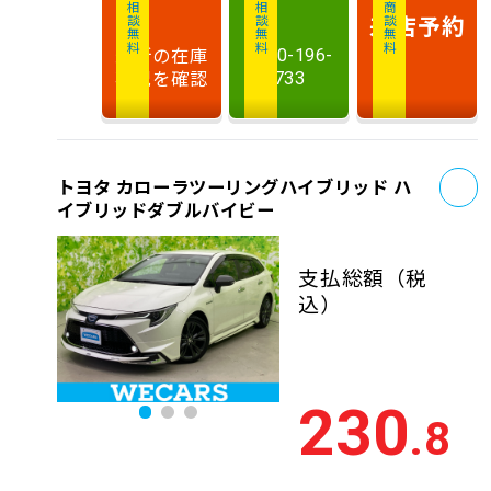
相談無料
相談無料
商談無料
来店予約
最新の在庫
0120-196-
状況を確認
733
お
トヨタ カローラツーリングハイブリッド ハ
イブリッドダブルバイビー
支払総額
（税
込）
230
.8