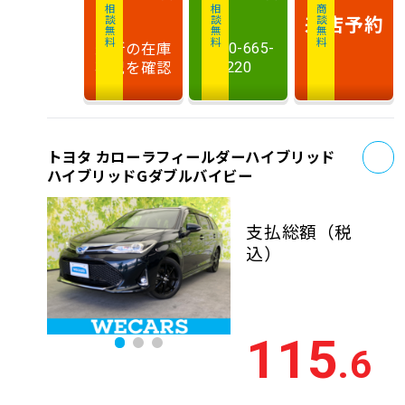
相談無料
相談無料
商談無料
来店予約
最新の在庫
0120-665-
状況を確認
220
お
トヨタ カローラフィールダーハイブリッド
ハイブリッドGダブルバイビー
支払総額
（税
込）
115
.6