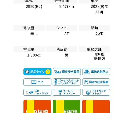
年式
走行距離
車検
2020(R2)
2.4万km
2027(9)年
11月
修復歴
シフト
駆動
無し
AT
2WD
排気量
色系統
取扱店舗
岐阜県
1,800cc
黒
瑞穂店
相談
電話
相談
WEB