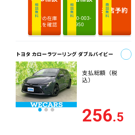
相談無料
相談無料
商談無料
来店予約
最新の在庫
0120-003-
状況を確認
950
お
トヨタ カローラツーリング ダブルバイビー
支払総額
（税
込）
256
.5