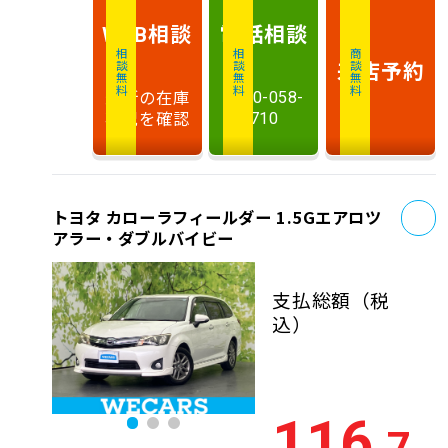
相談
電話
相談
WEB
相談無料
相談無料
商談無料
来店予約
最新の在庫
0120-058-
状況を確認
710
お
トヨタ カローラフィールダー 1.5Gエアロツ
アラー・ダブルバイビー
支払総額
（税
込）
116
.7