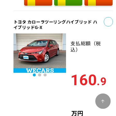
お
トヨタ カローラツーリングハイブリッド ハ
イブリッドG-X
支払総額
（税
込）
160
.9
万円