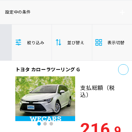
車検サービス トップ
オイル交換・点検・整備予約
設定中の条件
車検料金・メニュー
お役立ち情報
トヨタ
ステーションワゴン
絞り込み
並び替え
表示切替
品質管理とサポート体制
お問い合わせ
お
トヨタ カローラツーリング G
支払総
安い順
高い
企業情報
採用情報
額
支払総額
（税
年式
新しい順
古い
込）
走行距
0120-733-500
少ない順
多い
離
216
.9
排気量
大きい順
小さ