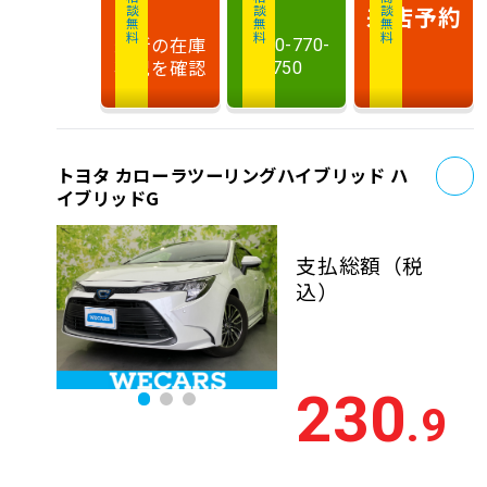
相談無料
相談無料
商談無料
来店予約
最新の在庫
0120-770-
状況を確認
750
お
トヨタ カローラツーリングハイブリッド ハ
イブリッドG
支払総額
（税
込）
230
.9