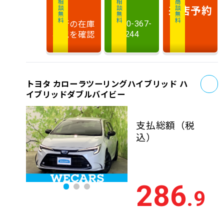
相談無料
相談無料
商談無料
来店予約
最新の在庫
0120-367-
状況を確認
244
お
トヨタ カローラツーリングハイブリッド ハ
イブリッドダブルバイビー
支払総額
（税
込）
286
.9