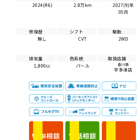
2024(R6)
2.8万km
2027(9)年
05月
修復歴
シフト
駆動
無し
CVT
2WD
排気量
色系統
取扱店舗
香川県
1,800cc
パール
宇多津店
相談
電話
相談
WEB