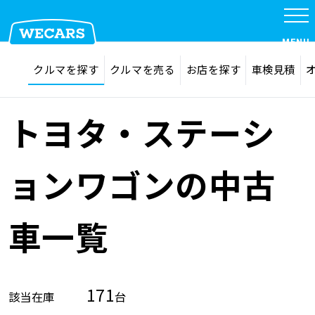
MENU
探す
お気に入り
クルマを探す
クルマを売る
お店を探す
車検見積
在庫検索
サイト内検索
クルマを探す
検索
トヨタ・ステーシ
クルマを売る
ョンワゴンの中古
お店を探す
車一覧
車検見積
171
該当在庫
台