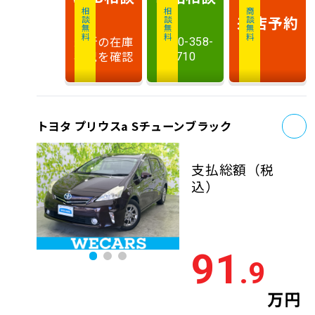
相談無料
相談無料
商談無料
来店予約
最新の在庫
0120-358-
状況を確認
710
お
トヨタ プリウスa Sチューンブラック
支払総額
（税
込）
91
.9
万円