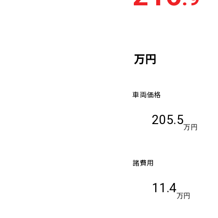
車検残
多い順
少な
万円
車両価格
205.5
万円
諸費用
11.4
万円