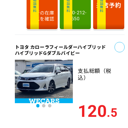
相談無料
相談無料
商談無料
来店予約
最新の在庫
0120-212-
状況を確認
550
お
トヨタ カローラフィールダーハイブリッド
ハイブリッドGダブルバイビー
支払総額
（税
込）
120
.5