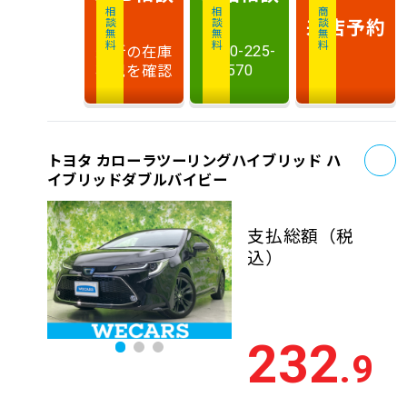
相談無料
相談無料
商談無料
来店予約
最新の在庫
0120-225-
状況を確認
570
お
トヨタ カローラツーリングハイブリッド ハ
イブリッドダブルバイビー
支払総額
（税
込）
232
.9