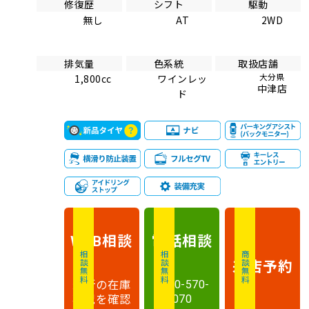
修復歴
シフト
駆動
無し
AT
2WD
排気量
色系統
取扱店舗
大分県
1,800cc
ワインレッ
中津店
ド
相談
電話
相談
WEB
相談無料
相談無料
商談無料
来店予約
最新の在庫
0120-570-
状況を確認
070