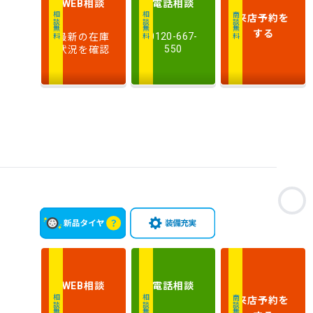
相談
電話
相談
WEB
排
来店予約
を
相談無料
相談無料
商談無料
気
大きい順
小さい順
する
最新の在庫
0120-667-
量
状況を確認
550
車
検
多い順
少ない順
残
お
相談
電話
相談
WEB
来店予約
を
相談無料
相談無料
商談無料