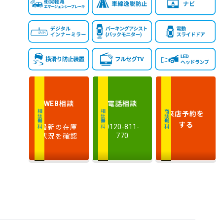
相談
電話
相談
WEB
来店予約
を
相談無料
相談無料
商談無料
する
最新の在庫
0120-811-
状況を確認
770