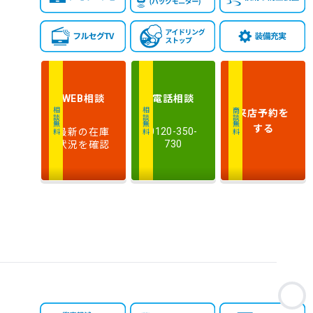
相談
電話
相談
WEB
来店予約
を
相談無料
相談無料
商談無料
する
最新の在庫
0120-350-
状況を確認
730
お