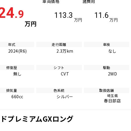
車両価格
諸費用
24
.9
113.3
11.6
万円
万円
万円
年式
走行距離
車検
2024(R6)
2.3万km
なし
修復歴
シフト
駆動
無し
CVT
2WD
排気量
色系統
取扱店舗
埼玉県
660cc
シルバー
春日部店
ンドプレミアムGXロング