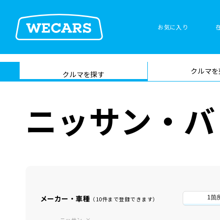
お気に入り
車検サービス トップ
クルマを
在庫検索
サイト内検
クルマを探す
索
ニッサン・バ
メーカー・車種
1箇
（10件まで登録できます）
ニッサン