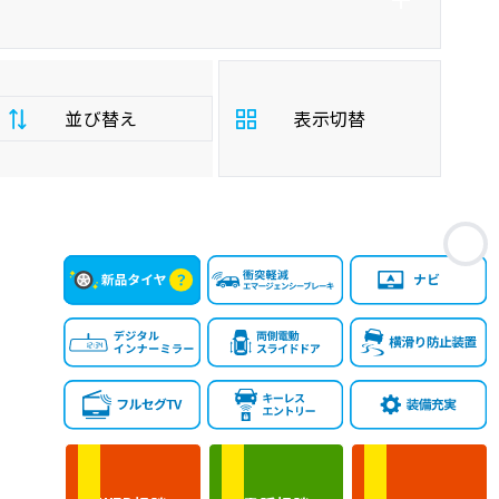
並び替え
表示切替
支
お
払
安い順
高い順
総
額
年
新しい順
古い順
式
走
行
少ない順
多い順
距
離