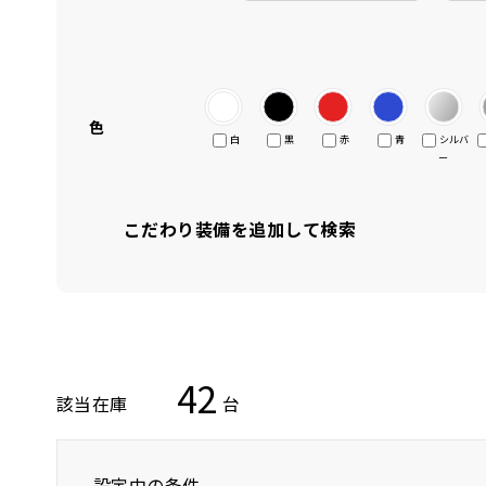
色
白
黒
赤
青
シルバ
ー
こだわり装備を追加して検索
42
該当在庫
台
設定中の条件