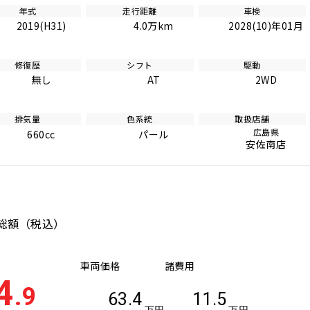
年式
走行距離
車検
2019(H31)
4.0万km
2028(10)年01月
修復歴
シフト
駆動
無し
AT
2WD
排気量
色系統
取扱店舗
広島県
660cc
パール
安佐南店
総額
（税込）
車両価格
諸費用
4
.9
63.4
11.5