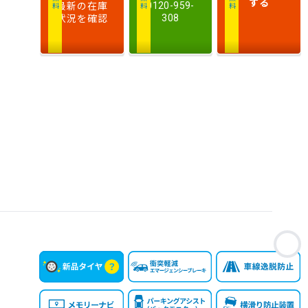
する
最新の在庫
0120-959-
状況を確認
308
お