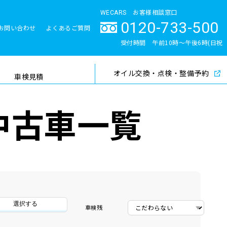
WECARS お客様相談窓口
0120-733-500
お問い合わせ
よくあるご質問
とサポート体制
受付時間 午前10時〜午後6時(日祝
除く)
オイル交換・点検・整備予約
検索
車検見積
中古車一覧
選択する
車検残