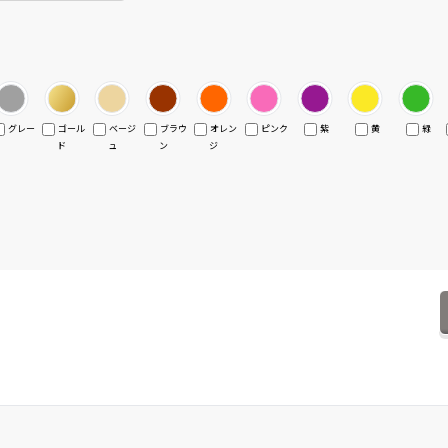
グレー
ゴール
ベージ
ブラウ
オレン
ピンク
紫
黄
緑
ド
ュ
ン
ジ