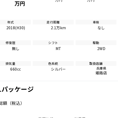
万円
万円
万円
年式
走行距離
車検
2018(H30)
2.1万km
なし
修復歴
シフト
駆動
無し
MT
2WD
排気量
色系統
取扱店舗
兵庫県
660cc
シルバー
姫路店
GLパッケージ
総額
（税込）