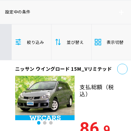
車検サービス トップ
オイル交換・点検・整備予約
設定中の条件
車検料金・メニュー
お役立ち情報
ニッサン
ステーションワゴン
絞り込み
並び替え
表示切替
品質管理とサポート体制
お問い合わせ
お
ニッサン ウイングロード 15M_Vリミテッド
支払総
安い順
高い
企業情報
採用情報
額
支払総額
（税
年式
新しい順
古い
込）
走行距
0120-733-500
少ない順
多い
離
86
.9
排気量
大きい順
小さ