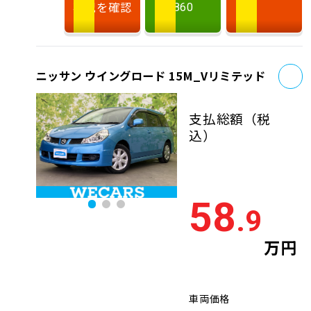
状況を確認
860
お
ニッサン ウイングロード 15M_Vリミテッド
支払総額
（税
込）
58
.9
万円
車両価格