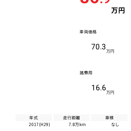
万円
車検残
多い順
少な
車両価格
70.3
万円
諸費用
16.6
万円
年式
走行距離
車検
2017(H29)
7.8万km
なし