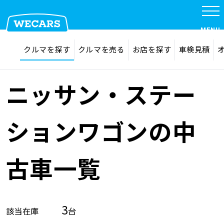
MENU
探す
お気に入り
クルマを探す
クルマを売る
お店を探す
車検見積
在庫検索
サイト内検索
クルマを探す
検索
ニッサン・ステー
クルマを売る
ションワゴンの中
お店を探す
古車一覧
車検見積
3
該当在庫
台