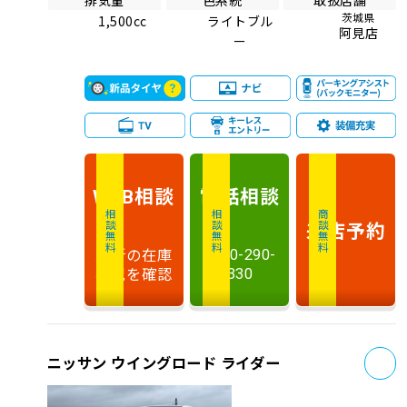
茨城県
1,500cc
ライトブル
阿見店
ー
相談
電話
相談
WEB
相談無料
相談無料
商談無料
来店予約
最新の在庫
0120-290-
状況を確認
330
お
ニッサン ウイングロード ライダー