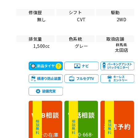
修復歴
シフト
駆動
無し
CVT
2WD
排気量
色系統
取扱店舗
群馬県
1,500cc
グレー
太田店
相談
電話
相談
WEB
相談無料
相談無料
商談無料
来店予約
最新の在庫
0120-668-