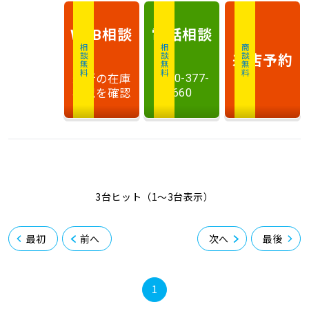
相談
電話
相談
WEB
相談無料
相談無料
商談無料
来店予約
最新の在庫
0120-377-
状況を確認
660
3台ヒット（1〜3台表示）
最初
前へ
次へ
最後
1