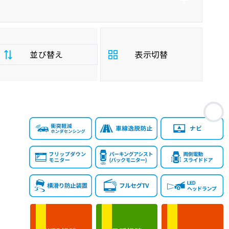
並び替え
表示切替
支
お
払
安い順
高い順
総
額
年
新しい順
古い順
式
走
行
少ない順
多い順
距
離