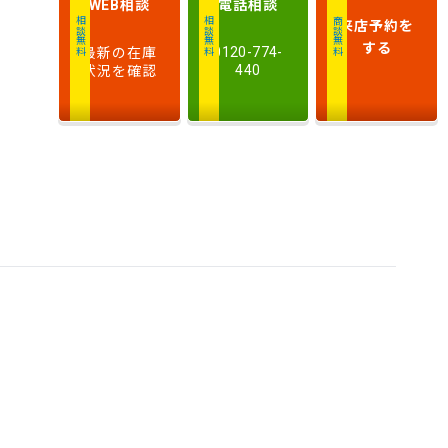
相談
電話
相談
WEB
排
来店予約
を
相談無料
相談無料
商談無料
気
大きい順
小さい順
する
最新の在庫
0120-774-
量
状況を確認
440
車
検
多い順
少ない順
残