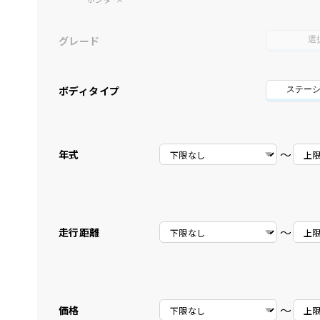
グレード
選
ボディタイプ
ステー
〜
年式
〜
走行距離
〜
価格