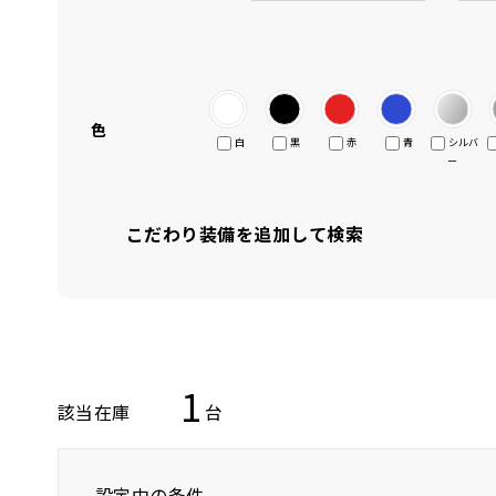
色
白
黒
赤
青
シルバ
ー
こだわり装備を追加して検索
1
該当在庫
台
設定中の条件