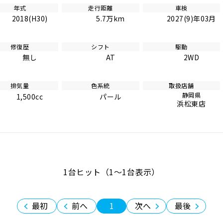
年式
走行距離
車検
2018(H30)
5.7万km
2027(9)年03月
修復歴
シフト
駆動
無し
AT
2WD
排気量
色系統
取扱店舗
静岡県
1,500cc
パール
浜松東店
1台ヒット（1〜1台表示）
最初
前へ
1
次へ
最後