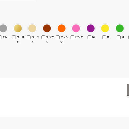
グレー
ゴール
ベージ
ブラウ
オレン
ピンク
紫
黄
緑
ド
ュ
ン
ジ