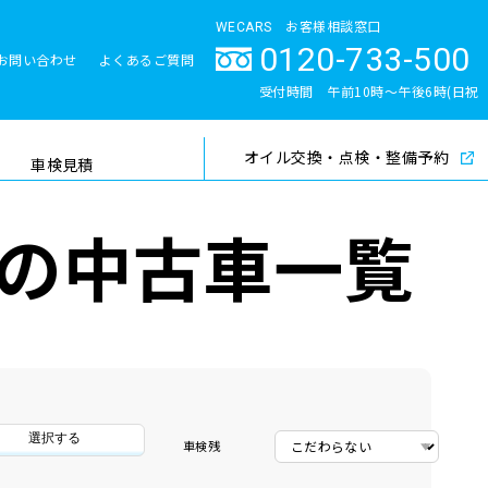
WECARS お客様相談窓口
0120-733-500
お問い合わせ
よくあるご質問
とサポート体制
受付時間 午前10時〜午後6時(日祝
除く)
オイル交換・点検・整備予約
検索
車検見積
の中古車一覧
選択する
車検残