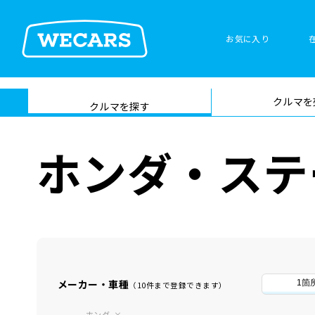
お気に入り
車検サービス トップ
クルマを
在庫検索
サイト内検
クルマを探す
索
ホンダ・ステ
メーカー・車種
1箇
（10件まで登録できます）
ホンダ