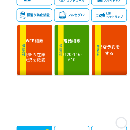
相談
電話
相談
WEB
来店予約
を
相談無料
相談無料
商談無料
する
最新の在庫
0120-116-
状況を確認
610
お