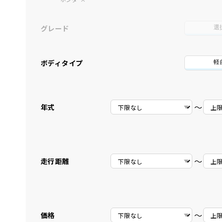
グレード
選
ボディタイプ
軽
〜
年式
〜
走行距離
〜
価格