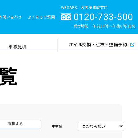
WECARS お客様相談窓口
0120-733-500
お問い合わせ
よくあるご質問
とサポート体制
受付時間 午前10時〜午後6時(日祝
除く)
オイル交換・点検・整備予約
検索
車検見積
覧
選択する
車検残