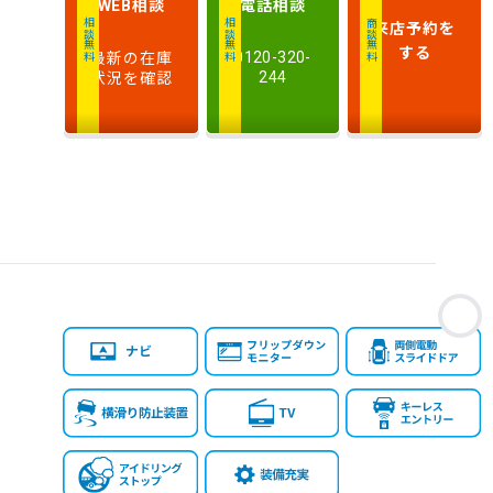
相談
電話
相談
WEB
排
来店予約
を
相談無料
相談無料
商談無料
気
大きい順
小さい順
する
最新の在庫
0120-320-
量
状況を確認
244
車
検
多い順
少ない順
残
お