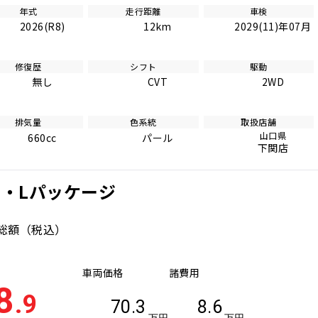
年式
走行距離
車検
2026(R8)
12km
2029(11)年07月
修復歴
シフト
駆動
無し
CVT
2WD
排気量
色系統
取扱店舗
山口県
660cc
パール
下関店
G・Lパッケージ
総額
（税込）
車両価格
諸費用
8
.9
70.3
8.6