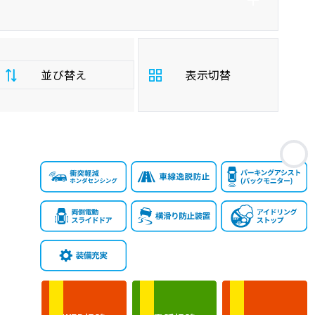
並び替え
表示切替
支
お
払
安い順
高い順
総
額
年
新しい順
古い順
式
走
行
少ない順
多い順
距
離