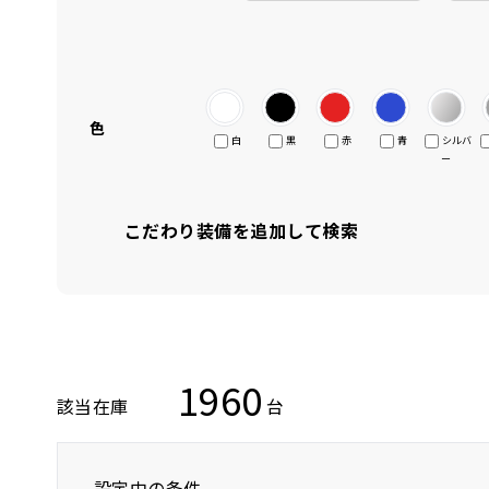
色
白
黒
赤
青
シルバ
ー
こだわり装備を追加して検索
1960
該当在庫
台
設定中の条件