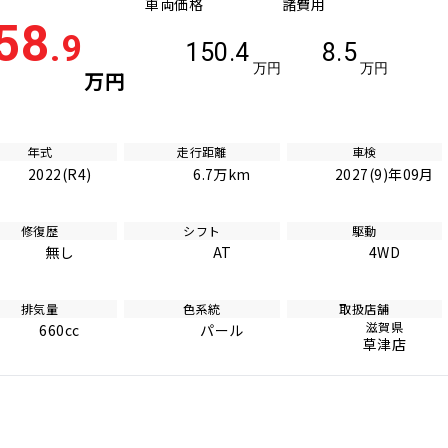
車両価格
諸費用
58
.9
150.4
8.5
万円
万円
万円
年式
走行距離
車検
2022(R4)
6.7万km
2027(9)年09月
修復歴
シフト
駆動
無し
AT
4WD
排気量
色系統
取扱店舗
滋賀県
660cc
パール
草津店