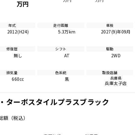
万円
万円
万円
年式
走行距離
車検
2012(H24)
5.3万km
2027(9)年09月
修復歴
シフト
駆動
無し
AT
2WD
排気量
色系統
取扱店舗
兵庫県
660cc
黒
兵庫太子店
D_L・ターボスタイルプラスブラック
総額
（税込）