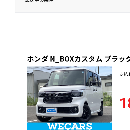
ホンダ
軽自動車
ホンダ N_BOXカスタム ブラ
支払
1