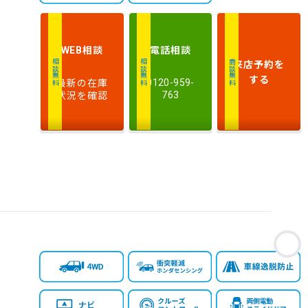
相談
電話
相談
WEB
来店予約
を
相談無料
相談無料
商談無料
する
最新の在庫
0120-959-
状況を確認
763
お