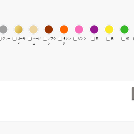
グレー
ゴール
ベージ
ブラウ
オレン
ピンク
紫
黄
緑
ド
ュ
ン
ジ