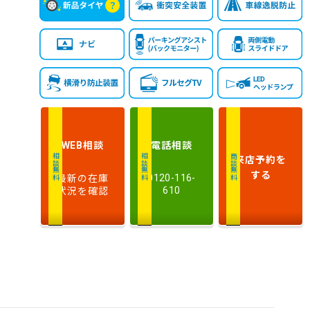
相談
電話
相談
WEB
来店予約
を
相談無料
相談無料
商談無料
する
最新の在庫
0120-116-
状況を確認
610