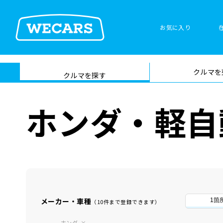
お気に入り
車検サービス トップ
クルマを
在庫検索
サイト内検
クルマを探す
索
ホンダ・軽自
メーカー・車種
1箇
（10件まで登録できます）
ホンダ