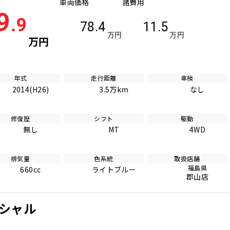
車両価格
諸費用
9
.9
78.4
11.5
万円
万円
万円
年式
走行距離
車検
2014(H26)
3.5万km
なし
修復歴
シフト
駆動
無し
MT
4WD
排気量
色系統
取扱店舗
福島県
660cc
ライトブルー
郡山店
ペシャル