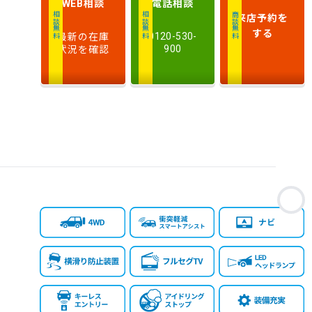
相談
電話
相談
WEB
排
来店予約
を
相談無料
相談無料
商談無料
気
大きい順
小さい順
する
最新の在庫
0120-530-
量
状況を確認
900
車
検
多い順
少ない順
残
お