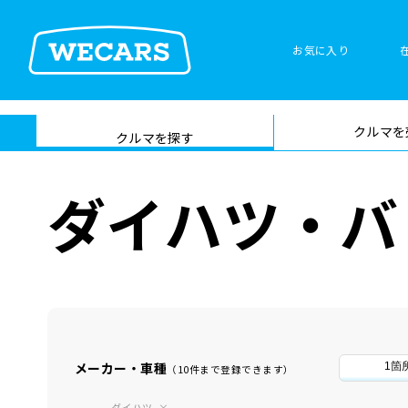
お気に入り
車検サービス トップ
クルマを
在庫検索
サイト内検
クルマを探す
索
ダイハツ・バ
メーカー・車種
1箇
（10件まで登録できます）
ダイハツ