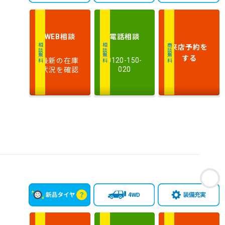
相談
電話
相談
WEB
来店予約
を
相談無料
相談無料
商談無料
する
最新の在庫
0120-150-
状況を確認
020
お