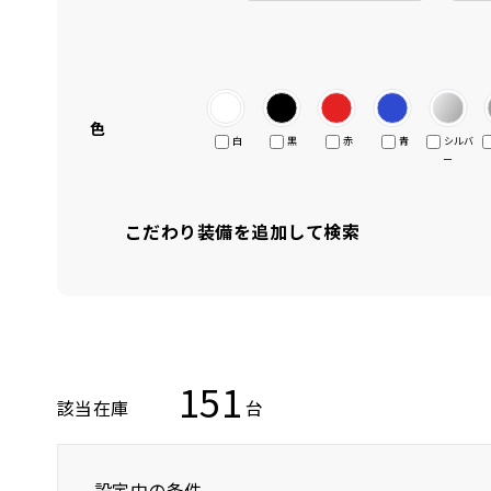
色
白
黒
赤
青
シルバ
ー
こだわり装備を追加して検索
151
該当在庫
台
設定中の条件