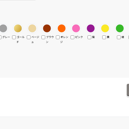
グレー
ゴール
ベージ
ブラウ
オレン
ピンク
紫
黄
緑
ド
ュ
ン
ジ