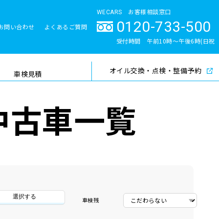
WECARS お客様相談窓口
0120-733-500
お問い合わせ
よくあるご質問
とサポート体制
受付時間 午前10時〜午後6時(日祝
除く)
オイル交換・点検・整備予約
検索
車検見積
中古車一覧
選択する
車検残