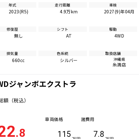
年式
走行距離
車検
2023(R5)
4.9万km
2027(9)年04月
修復歴
シフト
駆動
無し
AT
4WD
排気量
色系統
取扱店舗
沖縄県
660cc
シルバー
糸満店
4WDジャンボエクストラ
総額
（税込）
車両価格
諸費用
22
.8
115
7.8