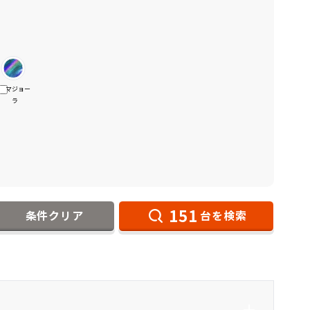
マジョー
ラ
151
条件クリア
台を検索