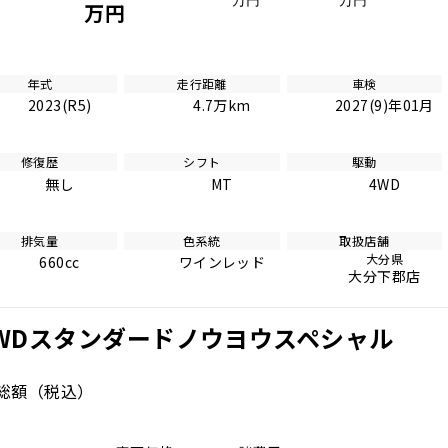
万円
万円
万円
年式
走行距離
車検
2023(R5)
4.7万km
2027(9)年01月
修復歴
シフト
駆動
無し
MT
4WD
排気量
色系統
取扱店舗
大分県
660cc
ワインレッド
大分下郡店
4WDスタンダードノウヨウスペシャル
総額
（税込）