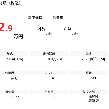
総額
（税込）
車両価格
諸費用
2
.9
45
7.9
万円
万円
万円
年式
走行距離
車検
2014(H26)
10.0万km
2026(8)年12月
修復歴
シフト
駆動
無し
AT
2WD
排気量
色系統
取扱店舗
佐賀県
660cc
白
唐津店