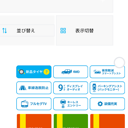
並び替え
表示切替
支
お
払
安い順
高い順
総
額
年
新しい順
古い順
式
走
行
少ない順
多い順
距
離