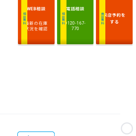
相談
電話
相談
WEB
来店予約
を
相談無料
相談無料
商談無料
する
最新の在庫
0120-167-
状況を確認
770
お