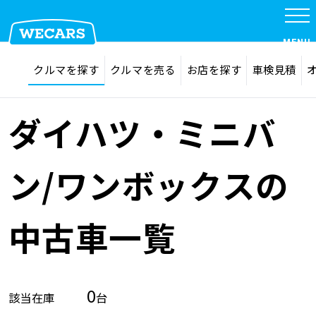
MENU
探す
お気に入り
クルマを探す
クルマを売る
お店を探す
車検見積
在庫検索
サイト内検索
クルマを探す
検索
ダイハツ・ミニバ
クルマを売る
ン/ワンボックスの
お店を探す
中古車一覧
車検見積
0
該当在庫
台