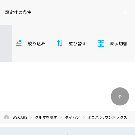
車検サービス トップ
オイル交換・点検・整備予約
設定中の条件
車検料金・メニュー
お役立ち情報
ダイハツ
ミニバン/ワンボックス
絞り込み
並び替え
表示切替
品質管理とサポート体制
お問い合わせ
支払総
安い順
高い
企業情報
採用情報
額
年式
新しい順
古い
走行距
0120-733-500
少ない順
多い
離
WECARS
クルマを探す
ダイハツ
ミニバン/ワンボックス
排気量
大きい順
小さ