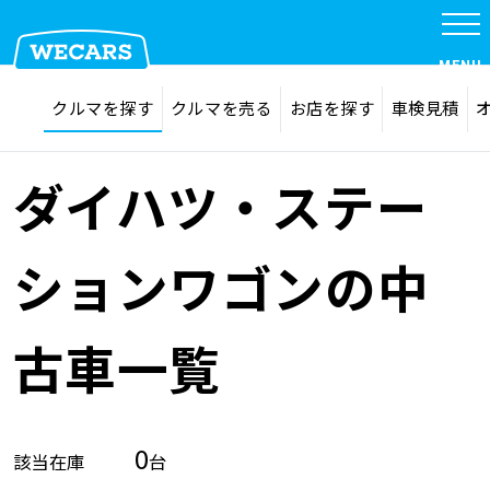
MENU
探す
お気に入り
クルマを探す
クルマを売る
お店を探す
車検見積
在庫検索
サイト内検索
クルマを探す
検索
ダイハツ・ステー
クルマを売る
ションワゴンの中
お店を探す
古車一覧
車検見積
0
該当在庫
台