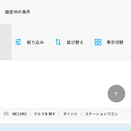
車検サービス トップ
オイル交換・点検・整備予約
設定中の条件
車検料金・メニュー
お役立ち情報
ダイハツ
ステーションワゴン
絞り込み
並び替え
表示切替
品質管理とサポート体制
お問い合わせ
支払総
安い順
高い
企業情報
採用情報
額
年式
新しい順
古い
走行距
0120-733-500
少ない順
多い
離
WECARS
クルマを探す
ダイハツ
ステーションワゴン
排気量
大きい順
小さ