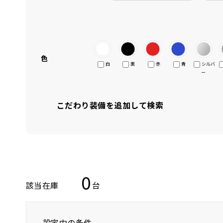
色
白
黒
赤
青
シルバ
ー
こだわり装備を追加して検索
0
該当在庫
台
設定中の条件