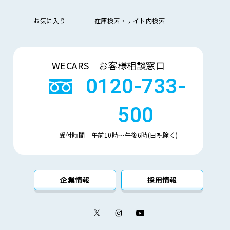
排
お気に入り
在庫検索・サイト内検索
気
大きい順
小さい順
量
検索
車
WECARS お客様相談窓口
検
多い順
少ない順
残
0120-733-
500
受付時間 午前10時〜午後6時(日祝除く)
企業情報
採用情報