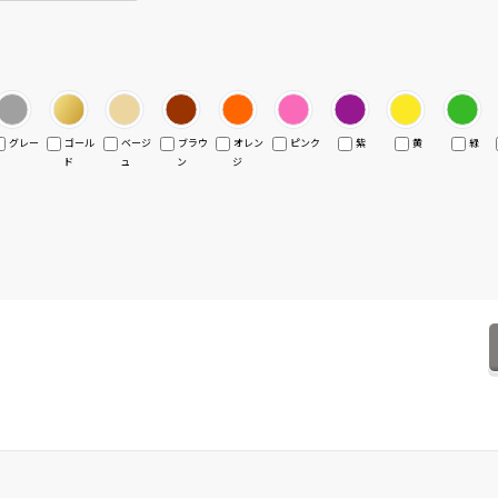
グレー
ゴール
ベージ
ブラウ
オレン
ピンク
紫
黄
緑
ド
ュ
ン
ジ