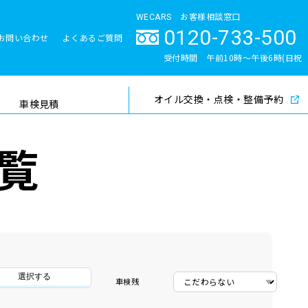
WECARS お客様相談窓口
0120-733-500
お問い合わせ
よくあるご質問
とサポート体制
受付時間 午前10時〜午後6時(日祝
除く)
オイル交換・点検・整備予約
検索
車検見積
覧
選択する
車検残