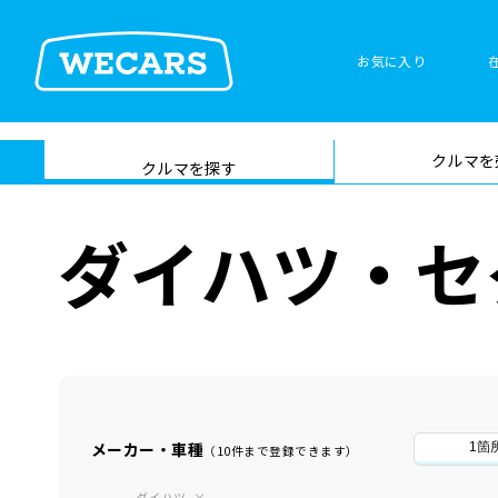
お気に入り
車検サービス トップ
クルマを
在庫検索
サイト内検
クルマを探す
索
ダイハツ・セ
メーカー・車種
1箇
（10件まで登録できます）
ダイハツ