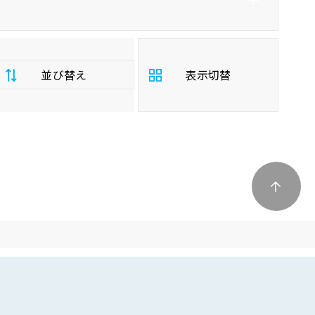
並び替え
表示切替
支
払
安い順
高い順
総
額
年
新しい順
古い順
式
走
行
少ない順
多い順
距
離