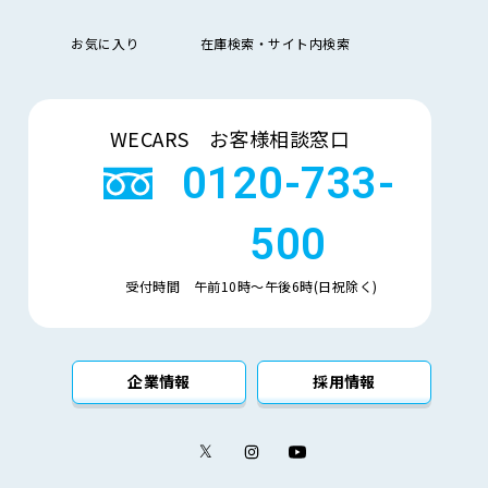
排
お気に入り
在庫検索・サイト内検索
気
大きい順
小さい順
量
検索
車
WECARS お客様相談窓口
検
多い順
少ない順
残
0120-733-
500
受付時間 午前10時〜午後6時(日祝除く)
企業情報
採用情報