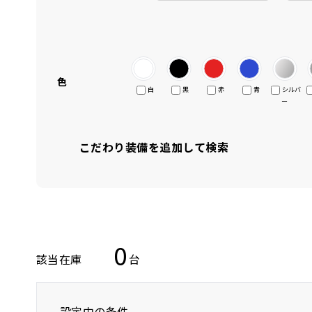
色
白
黒
赤
青
シルバ
ー
こだわり装備を追加して検索
0
該当在庫
台
設定中の条件