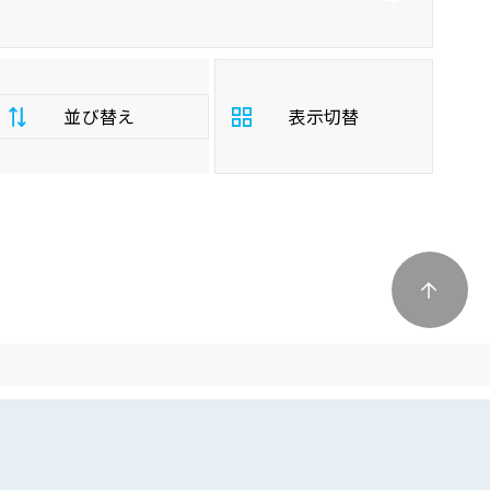
並び替え
表示切替
支
払
安い順
高い順
総
額
年
新しい順
古い順
式
走
行
少ない順
多い順
距
離