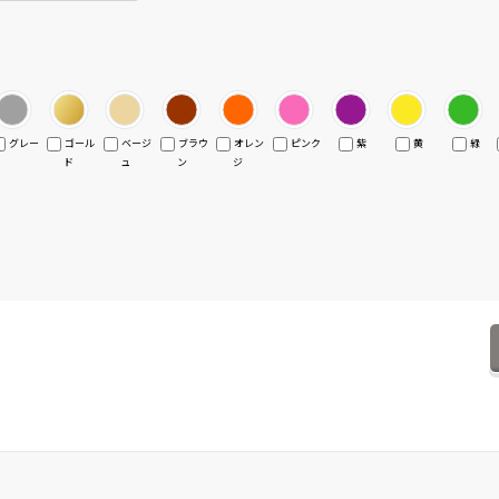
グレー
ゴール
ベージ
ブラウ
オレン
ピンク
紫
黄
緑
ド
ュ
ン
ジ