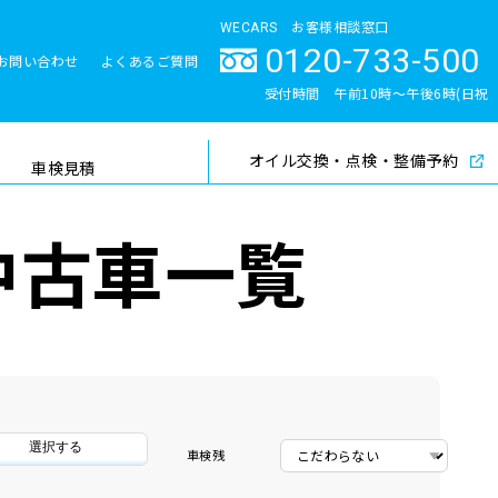
WECARS お客様相談窓口
0120-733-500
お問い合わせ
よくあるご質問
とサポート体制
受付時間 午前10時〜午後6時(日祝
除く)
オイル交換・点検・整備予約
検索
車検見積
中古車一覧
選択する
車検残