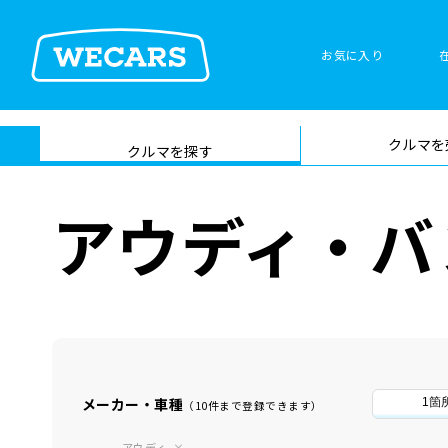
お気に入り
車検サービス トップ
クルマを
在庫検索
サイト内検
クルマを探す
索
アウディ・バ
メーカー・車種
1箇
（10件まで登録できます）
アウディ