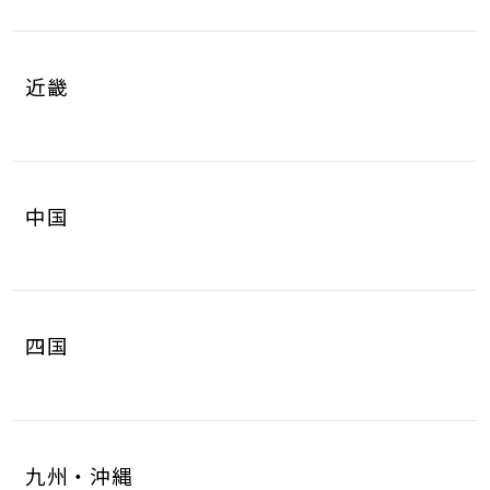
岐阜県
静岡県
4
8
山梨県
長野県
2
3
近畿
愛知県
三重県
16
4
滋賀県
京都府
3
4
中国
大阪府
兵庫県
14
14
鳥取県
島根県
2
0
奈良県
和歌山県
2
3
四国
岡山県
広島県
4
5
徳島県
香川県
2
3
山口県
8
九州・沖縄