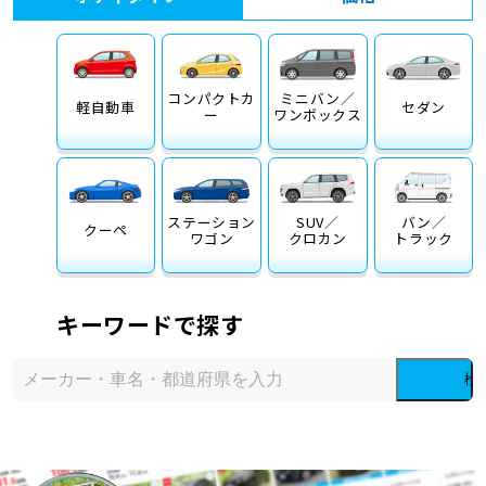
コンパクトカ
ミニバン／
軽自動車
セダン
ー
ワンボックス
ステーション
SUV／
バン／
クーペ
ワゴン
クロカン
トラック
キーワードで探す
検