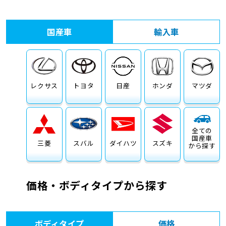
車検サービス トップ
オイル交換・点検・整備予約
国産車
輸入車
車検料金・メニュー
お役立ち情報
品質管理とサポート体制
お問い合わせ
レクサス
トヨタ
日産
ホンダ
マツダ
全ての
国産車
三菱
スバル
ダイハツ
スズキ
から探す
価格・ボディタイプから探す
ボディタイプ
価格