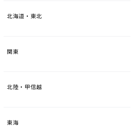
北海道・東北
北海道
青森県
4
1
関東
岩手県
宮城県
1
6
茨城県
栃木県
8
6
秋田県
山形県
1
1
北陸・甲信越
群馬県
埼玉県
5
17
福島県
2
新潟県
富山県
5
2
千葉県
東京都
10
17
東海
石川県
福井県
2
2
神奈川県
18