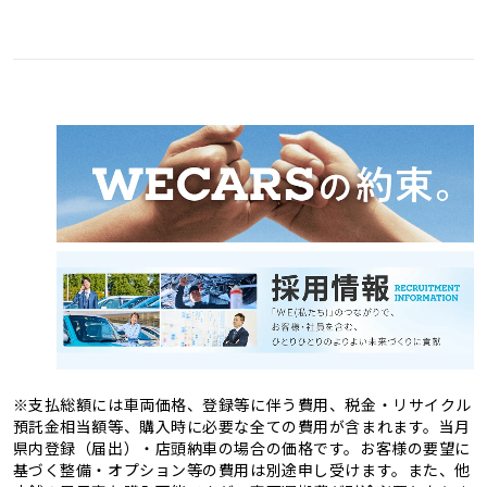
愛媛県
高知県
3
1
福岡県
佐賀県
11
4
熊本県
大分県
4
2
長崎県
宮崎県
2
3
鹿児島県
沖縄県
2
1
※支払総額には車両価格、登録等に伴う費用、税金・リサイクル
預託金相当額等、購入時に必要な全ての費用が含まれます。当月
県内登録（届出）・店頭納車の場合の価格です。お客様の要望に
基づく整備・オプション等の費用は別途申し受けます。また、他