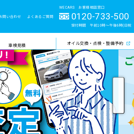
WECARS お客様相談窓口
0120-733-500
お問い合わせ
よくあるご質問
とサポート体制
受付時間 午前10時〜午後6時(日祝
除く)
オイル交換・点検・整備予約
検索
車検見積