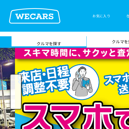
お気に入り
車検サービス トップ
クルマを
在庫検索
サイト内検
クルマを探す
索