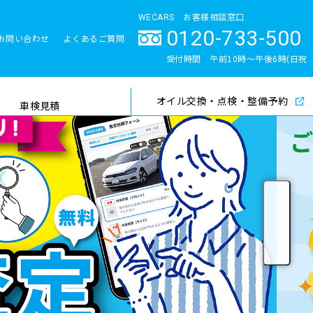
WECARS お客様相談窓口
0120-733-500
お問い合わせ
よくあるご質問
とサポート体制
受付時間 午前10時〜午後6時(日祝
除く)
オイル交換・点検・整備予約
検索
車検見積