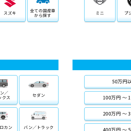
全ての
国産車
スズキ
ミニ
プ
から探す
50万円
ン／
セダン
100万円 〜 
ックス
200万円 〜 
ロカン
バン／
トラック
400万円 〜 