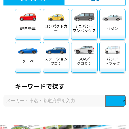
コンパクトカ
ミニバン／
軽自動車
セダン
ー
ワンボックス
ステーション
SUV／
バン／
クーペ
ワゴン
クロカン
トラック
キーワードで探す
検