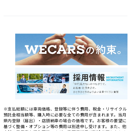
愛媛県
高知県
3
1
福岡県
佐賀県
11
4
熊本県
大分県
4
2
長崎県
宮崎県
2
3
鹿児島県
沖縄県
2
1
※支払総額には車両価格、登録等に伴う費用、税金・リサイクル
預託金相当額等、購入時に必要な全ての費用が含まれます。当月
県内登録（届出）・店頭納車の場合の価格です。お客様の要望に
基づく整備・オプション等の費用は別途申し受けます。また、他