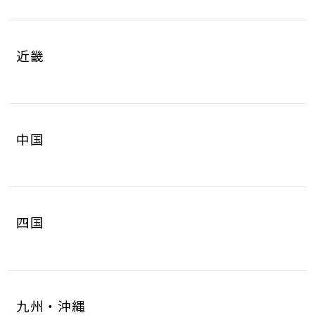
岐阜県
静岡県
4
8
山梨県
長野県
2
3
近畿
愛知県
三重県
16
4
滋賀県
京都府
3
4
中国
大阪府
兵庫県
14
14
鳥取県
島根県
2
0
奈良県
和歌山県
2
3
四国
岡山県
広島県
4
5
徳島県
香川県
2
3
山口県
8
九州・沖縄