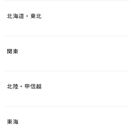
北海道・東北
北海道
青森県
4
1
関東
岩手県
宮城県
1
6
茨城県
栃木県
8
6
秋田県
山形県
1
1
北陸・甲信越
群馬県
埼玉県
5
17
福島県
2
新潟県
富山県
5
2
千葉県
東京都
10
17
東海
石川県
福井県
2
2
神奈川県
18