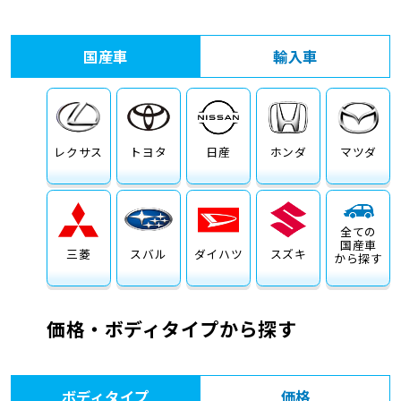
車検サービス トップ
オイル交換・点検・整備予約
国産車
輸入車
車検料金・メニュー
お役立ち情報
品質管理とサポート体制
お問い合わせ
レクサス
トヨタ
日産
ホンダ
マツダ
全ての
国産車
三菱
スバル
ダイハツ
スズキ
から探す
価格・ボディタイプから探す
ボディタイプ
価格