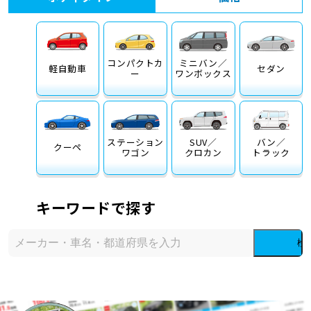
コンパクトカ
ミニバン／
軽自動車
セダン
ー
ワンボックス
ステーション
SUV／
バン／
クーペ
ワゴン
クロカン
トラック
キーワードで探す
検