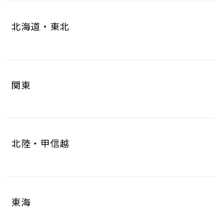
北海道・東北
北海道
青森県
4
1
関東
岩手県
宮城県
1
6
茨城県
栃木県
8
6
秋田県
山形県
1
1
北陸・甲信越
群馬県
埼玉県
5
17
福島県
2
新潟県
富山県
5
2
千葉県
東京都
10
17
東海
石川県
福井県
2
2
神奈川県
18