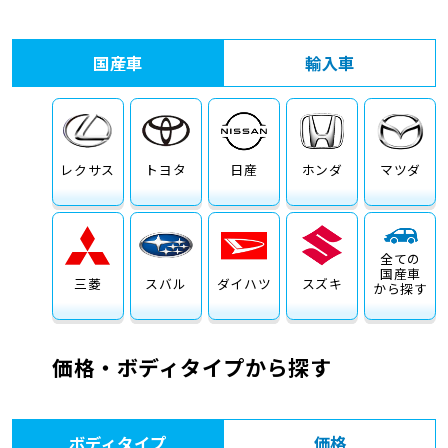
車検サービス トップ
オイル交換・点検・整備予約
国産車
輸入車
車検料金・メニュー
お役立ち情報
品質管理とサポート体制
お問い合わせ
レクサス
トヨタ
日産
ホンダ
マツダ
全ての
国産車
三菱
スバル
ダイハツ
スズキ
から探す
価格・ボディタイプから探す
ボディタイプ
価格