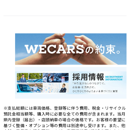
愛媛県
高知県
3
1
福岡県
佐賀県
11
4
熊本県
大分県
4
2
長崎県
宮崎県
2
3
鹿児島県
沖縄県
2
1
※支払総額には車両価格、登録等に伴う費用、税金・リサイクル
預託金相当額等、購入時に必要な全ての費用が含まれます。当月
県内登録（届出）・店頭納車の場合の価格です。お客様の要望に
基づく整備・オプション等の費用は別途申し受けます。また、他