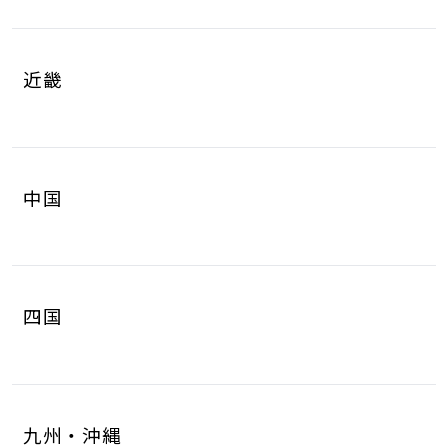
岐阜県
静岡県
4
8
山梨県
長野県
2
3
近畿
愛知県
三重県
16
4
滋賀県
京都府
3
4
中国
大阪府
兵庫県
14
14
鳥取県
島根県
2
0
奈良県
和歌山県
2
3
四国
岡山県
広島県
4
5
徳島県
香川県
2
3
山口県
8
九州・沖縄