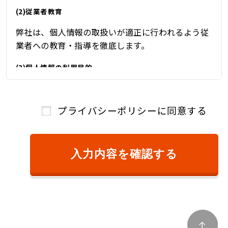
(2)従業者教育
弊社は、個人情報の取扱いが適正に行われるよう従
業者への教育・指導を徹底します。
(3)個人情報の利用目的
弊社は、自動車関連業を営んでおり、自動車関連業
を通じて取得した個人情報を、下記の目的の範囲内
プライバシーポリシーに同意する
で、適法かつ公正に利用し、その他の目的に利用す
ることはありません。
①ご本人様確認のため
入力内容を確認する
②商品またはサービスのご提供およびその対
価のご請求のため
③キャンペーン、懸賞、新サービス等のご案
内、および、顧客満足度調査等のアンケート等
を依頼するため