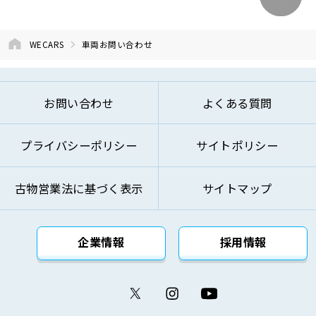
④商品およびサービスの改善、企画、研究お
よび開発のため
⑤お問い合わせへのご対応およびお客様への
WECARS
車両お問い合わせ
ご連絡のため
⑥ご来訪およびお問い合わせ等の記録の管理
のため
お問い合わせ
よくある質問
⑦本基本方針記載の方法により第三者に対し
て提供するため
プライバシーポリシー
サイトポリシー
⑧その他自動車関連業およびこれらに付帯・
関連するサービスの提供のため
古物営業法に基づく表示
サイトマップ
上記の利用目的を変更する場合には、変更後の利用
目的が変更前の利用目的と相当の関連性を有すると
合理的に認められる範囲においてのみ変更を行い、
企業情報
採用情報
その内容をご本人に対し、原則として書面等（電磁
的記録を含みます。）により通知し、または弊社の
ウェブサイト等により公表します。