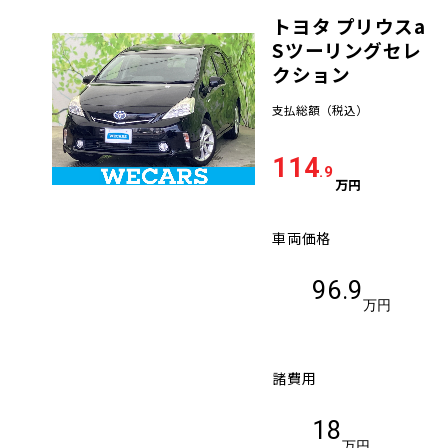
トヨタ プリウスa
車検サービス トップ
オイル交換・点検・整備予約
Sツーリングセレ
クション
車検料金・メニュー
お役立ち情報
支払総額
（税込）
品質管理とサポート体制
114
お問い合わせ
.9
万円
車両価格
企業情報
採用情報
96.9
万円
0120-733-500
諸費用
18
万円