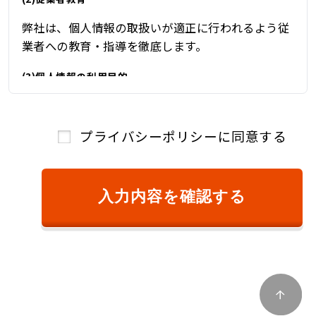
弊社は、個人情報の取扱いが適正に行われるよう従
業者への教育・指導を徹底します。
(3)個人情報の利用目的
弊社は、自動車関連業を営んでおり、自動車関連業
を通じて取得した個人情報を、下記の目的の範囲内
プライバシーポリシーに同意する
で、適法かつ公正に利用し、その他の目的に利用す
ることはありません。
①ご本人様確認のため
入力内容を確認する
②商品またはサービスのご提供およびその対
価のご請求のため
③キャンペーン、懸賞、新サービス等のご案
内、および、顧客満足度調査等のアンケート等
を依頼するため
④商品およびサービスの改善、企画、研究お