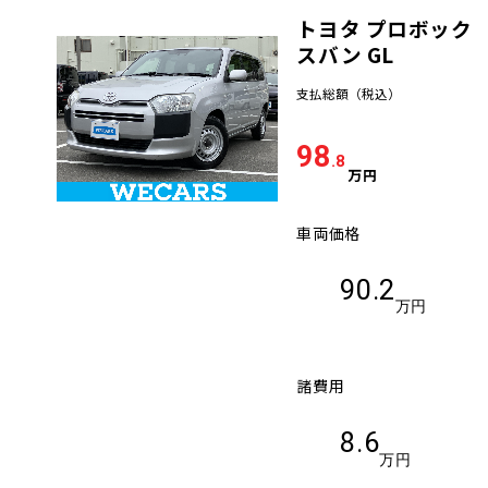
トヨタ プロボック
車検サービス トップ
オイル交換・点検・整備予約
スバン GL
支払総額
（税込）
車検料金・メニュー
お役立ち情報
98
.8
品質管理とサポート体制
万円
お問い合わせ
車両価格
企業情報
採用情報
90.2
万円
諸費用
0120-733-500
8.6
万円