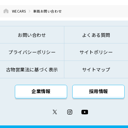
よび開発のため
⑤お問い合わせへのご対応およびお客様への
WECARS
車両お問い合わせ
ご連絡のため
⑥ご来訪およびお問い合わせ等の記録の管理
のため
お問い合わせ
よくある質問
⑦本基本方針記載の方法により第三者に対し
て提供するため
プライバシーポリシー
サイトポリシー
⑧その他自動車関連業およびこれらに付帯・
関連するサービスの提供のため
古物営業法に基づく表示
サイトマップ
上記の利用目的を変更する場合には、変更後の利用
目的が変更前の利用目的と相当の関連性を有すると
合理的に認められる範囲においてのみ変更を行い、
企業情報
採用情報
その内容をご本人に対し、原則として書面等（電磁
的記録を含みます。）により通知し、または弊社の
ウェブサイト等により公表します。
(4)個人情報の取得