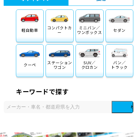
コンパクトカ
ミニバン／
軽自動車
セダン
ー
ワンボックス
ステーション
SUV／
バン／
クーペ
ワゴン
クロカン
トラック
キーワードで探す
検