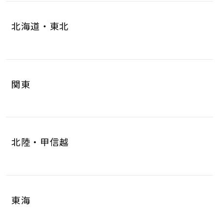
北海道・東北
北海道
青森県
4
1
関東
岩手県
宮城県
1
6
茨城県
栃木県
8
6
秋田県
山形県
1
1
北陸・甲信越
群馬県
埼玉県
5
17
福島県
2
新潟県
富山県
5
2
千葉県
東京都
10
17
東海
石川県
福井県
2
2
神奈川県
18