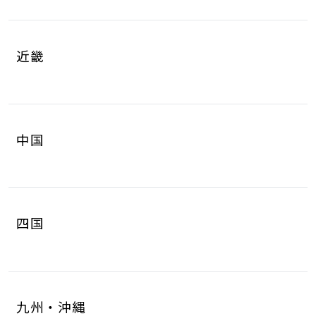
岐阜県
静岡県
4
8
山梨県
長野県
2
3
近畿
愛知県
三重県
16
4
滋賀県
京都府
3
4
中国
大阪府
兵庫県
14
14
鳥取県
島根県
2
0
奈良県
和歌山県
2
3
四国
岡山県
広島県
4
5
徳島県
香川県
2
3
山口県
8
九州・沖縄