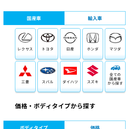
車検サービス トップ
オイル交換・点検・整備予約
国産車
輸入車
車検料金・メニュー
お役立ち情報
品質管理とサポート体制
お問い合わせ
レクサス
トヨタ
日産
ホンダ
マツダ
全ての
国産車
三菱
スバル
ダイハツ
スズキ
から探す
価格・ボディタイプから探す
ボディタイプ
価格