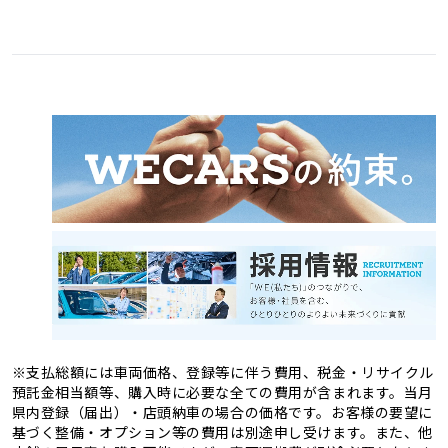
愛媛県
高知県
3
1
福岡県
佐賀県
11
4
熊本県
大分県
4
2
長崎県
宮崎県
2
3
鹿児島県
沖縄県
2
1
※支払総額には車両価格、登録等に伴う費用、税金・リサイクル
預託金相当額等、購入時に必要な全ての費用が含まれます。当月
県内登録（届出）・店頭納車の場合の価格です。お客様の要望に
基づく整備・オプション等の費用は別途申し受けます。また、他