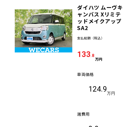
ダイハツ ムーヴキ
車検サービス トップ
オイル交換・点検・整備予約
ャンバス Xリミテ
ッドメイクアップ
車検料金・メニュー
SA2
お役立ち情報
支払総額
（税込）
品質管理とサポート体制
お問い合わせ
133
.8
万円
企業情報
採用情報
車両価格
124.9
万円
0120-733-500
諸費用