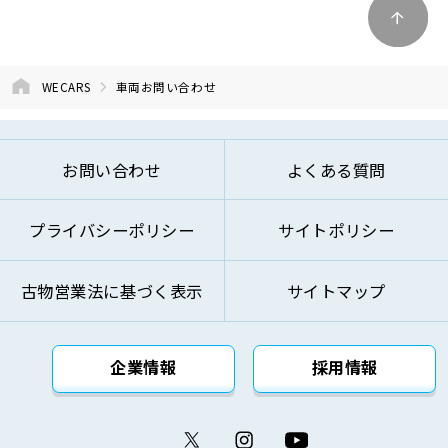
④商品およびサービスの改善、企画、研究お
よび開発のため
⑤お問い合わせへのご対応およびお客様への
WECARS
車両お問い合わせ
ご連絡のため
⑥ご来訪およびお問い合わせ等の記録の管理
のため
お問い合わせ
よくある質問
⑦本基本方針記載の方法により第三者に対し
て提供するため
プライバシーポリシー
サイトポリシー
⑧その他自動車関連業およびこれらに付帯・
関連するサービスの提供のため
古物営業法に基づく表示
サイトマップ
上記の利用目的を変更する場合には、変更後の利用
目的が変更前の利用目的と相当の関連性を有すると
合理的に認められる範囲においてのみ変更を行い、
企業情報
採用情報
その内容をご本人に対し、原則として書面等（電磁
的記録を含みます。）により通知し、または弊社の
ウェブサイト等により公表します。