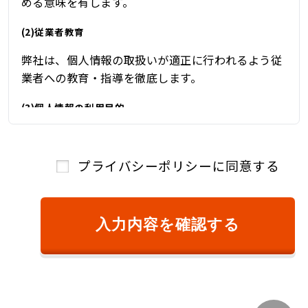
める意味を有します。
(2)従業者教育
弊社は、個人情報の取扱いが適正に行われるよう従
業者への教育・指導を徹底します。
(3)個人情報の利用目的
弊社は、自動車関連業を営んでおり、自動車関連業
を通じて取得した個人情報を、下記の目的の範囲内
プライバシーポリシーに同意する
で、適法かつ公正に利用し、その他の目的に利用す
ることはありません。
①ご本人様確認のため
入力内容を確認する
②商品またはサービスのご提供およびその対
価のご請求のため
③キャンペーン、懸賞、新サービス等のご案
内、および、顧客満足度調査等のアンケート等
を依頼するため