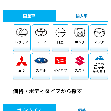
車検サービス トップ
オイル交換・点検・整備予約
国産車
輸入車
車検料金・メニュー
お役立ち情報
品質管理とサポート体制
お問い合わせ
レクサス
トヨタ
日産
ホンダ
マツダ
全ての
国産車
三菱
スバル
ダイハツ
スズキ
から探す
価格・ボディタイプから探す
ボディタイプ
価格