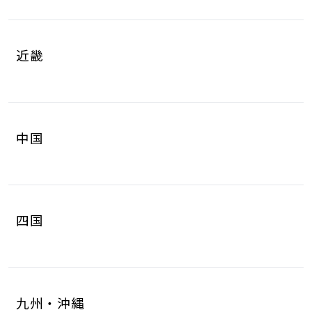
岐阜県
静岡県
4
8
山梨県
長野県
2
3
近畿
愛知県
三重県
16
4
滋賀県
京都府
3
4
中国
大阪府
兵庫県
14
14
鳥取県
島根県
2
0
奈良県
和歌山県
2
3
四国
岡山県
広島県
4
5
徳島県
香川県
2
3
山口県
8
九州・沖縄