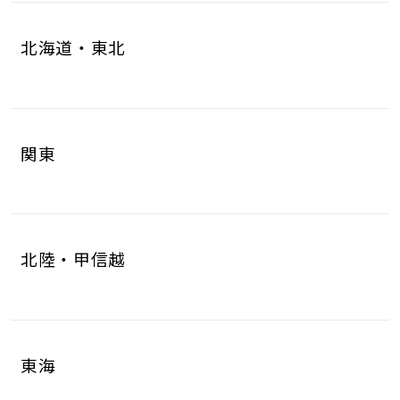
北海道・東北
北海道
青森県
4
1
関東
岩手県
宮城県
1
6
茨城県
栃木県
8
6
秋田県
山形県
1
1
北陸・甲信越
群馬県
埼玉県
5
17
福島県
2
新潟県
富山県
5
2
千葉県
東京都
10
17
東海
石川県
福井県
2
2
神奈川県
18