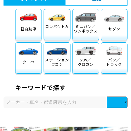
コンパクトカ
ミニバン／
軽自動車
セダン
ー
ワンボックス
ステーション
SUV／
バン／
クーペ
ワゴン
クロカン
トラック
キーワードで探す
検