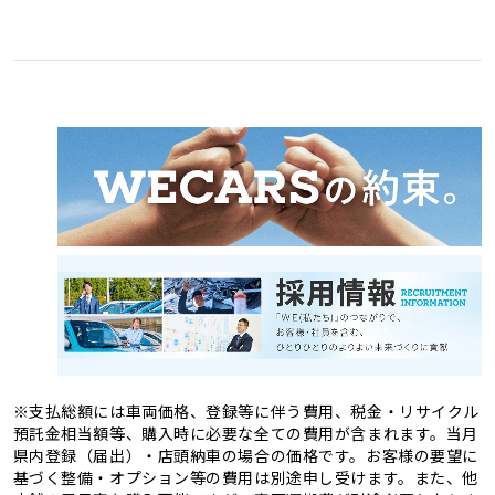
愛媛県
高知県
3
1
福岡県
佐賀県
11
4
熊本県
大分県
4
2
長崎県
宮崎県
2
3
鹿児島県
沖縄県
2
1
※支払総額には車両価格、登録等に伴う費用、税金・リサイクル
預託金相当額等、購入時に必要な全ての費用が含まれます。当月
県内登録（届出）・店頭納車の場合の価格です。お客様の要望に
基づく整備・オプション等の費用は別途申し受けます。また、他