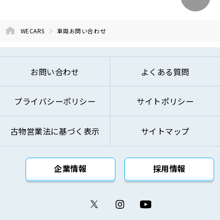
④商品およびサービスの改善、企画、研究お
よび開発のため
⑤お問い合わせへのご対応およびお客様への
WECARS
車両お問い合わせ
ご連絡のため
⑥ご来訪およびお問い合わせ等の記録の管理
のため
お問い合わせ
よくある質問
⑦本基本方針記載の方法により第三者に対し
て提供するため
プライバシーポリシー
サイトポリシー
⑧その他自動車関連業およびこれらに付帯・
関連するサービスの提供のため
古物営業法に基づく表示
サイトマップ
上記の利用目的を変更する場合には、変更後の利用
目的が変更前の利用目的と相当の関連性を有すると
合理的に認められる範囲においてのみ変更を行い、
企業情報
採用情報
その内容をご本人に対し、原則として書面等（電磁
的記録を含みます。）により通知し、または弊社の
ウェブサイト等により公表します。