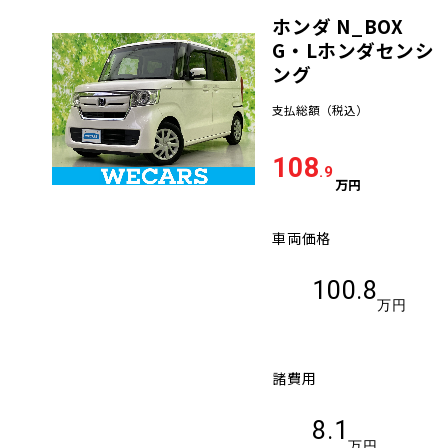
ホンダ N_BOX
車検サービス トップ
オイル交換・点検・整備予約
G・Lホンダセンシ
ング
車検料金・メニュー
お役立ち情報
支払総額
（税込）
品質管理とサポート体制
108
お問い合わせ
.9
万円
車両価格
企業情報
採用情報
100.8
万円
0120-733-500
諸費用
8.1
万円