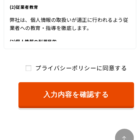
(2)従業者教育
弊社は、個人情報の取扱いが適正に行われるよう従
業者への教育・指導を徹底します。
(3)個人情報の利用目的
弊社は、自動車関連業を営んでおり、自動車関連業
を通じて取得した個人情報を、下記の目的の範囲内
プライバシーポリシーに同意する
で、適法かつ公正に利用し、その他の目的に利用す
ることはありません。
①ご本人様確認のため
入力内容を確認する
②商品またはサービスのご提供およびその対
価のご請求のため
③キャンペーン、懸賞、新サービス等のご案
内、および、顧客満足度調査等のアンケート等
を依頼するため