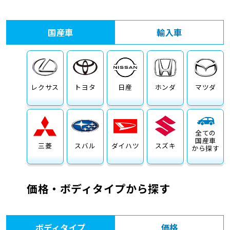
車検サービス トップ
オイル交換・点検・整備予約
国産車
輸入車
車検料金・メニュー
お役立ち情報
品質管理とサポート体制
お問い合わせ
レクサス
トヨタ
日産
ホンダ
マツダ
全ての
国産車
三菱
スバル
ダイハツ
スズキ
から探す
価格・ボディタイプから探す
ボディタイプ
価格