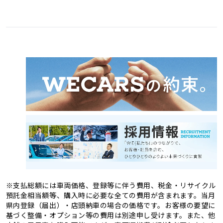
愛媛県
高知県
3
1
福岡県
佐賀県
11
4
熊本県
大分県
4
2
長崎県
宮崎県
2
3
鹿児島県
沖縄県
2
1
※支払総額には車両価格、登録等に伴う費用、税金・リサイクル
預託金相当額等、購入時に必要な全ての費用が含まれます。当月
県内登録（届出）・店頭納車の場合の価格です。お客様の要望に
基づく整備・オプション等の費用は別途申し受けます。また、他