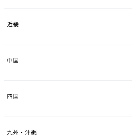
岐阜県
静岡県
4
8
山梨県
長野県
2
3
近畿
愛知県
三重県
16
4
滋賀県
京都府
3
4
中国
大阪府
兵庫県
14
14
鳥取県
島根県
2
0
奈良県
和歌山県
2
3
四国
岡山県
広島県
4
5
徳島県
香川県
2
3
山口県
8
九州・沖縄