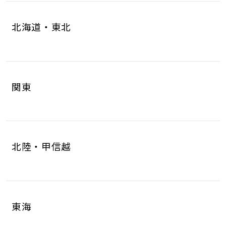
北海道・東北
北海道
青森県
4
1
関東
岩手県
宮城県
1
6
茨城県
栃木県
8
6
秋田県
山形県
1
1
北陸・甲信越
群馬県
埼玉県
5
17
福島県
2
新潟県
富山県
5
2
千葉県
東京都
10
17
東海
石川県
福井県
2
2
神奈川県
18