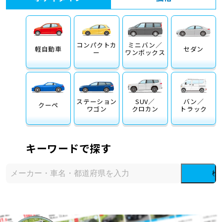
コンパクトカ
ミニバン／
軽自動車
セダン
ー
ワンボックス
ステーション
SUV／
バン／
クーペ
ワゴン
クロカン
トラック
キーワードで探す
検